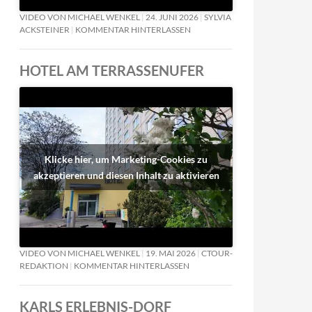
VIDEO VON MICHAEL WENKEL
24. JUNI 2026
SYLVIA
ACKSTEINER
KOMMENTAR HINTERLASSEN
HOTEL AM TERRASSENUFER
Klicke hier, um Marketing-Cookies zu
akzeptieren und diesen Inhalt zu aktivieren
VIDEO VON MICHAEL WENKEL
19. MAI 2026
CTOUR-
REDAKTION
KOMMENTAR HINTERLASSEN
KARLS ERLEBNIS-DORF