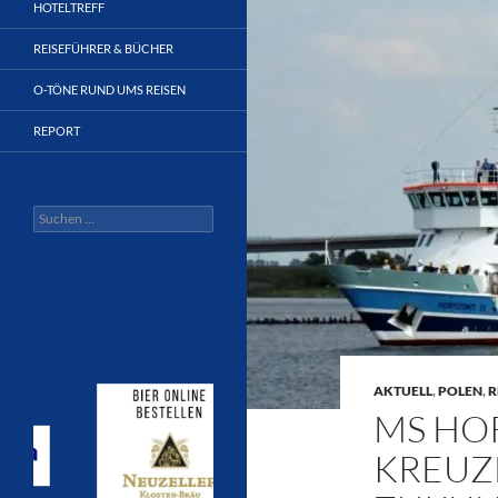
HOTELTREFF
REISEFÜHRER & BÜCHER
O-TÖNE RUND UMS REISEN
REPORT
Suchen
nach:
AKTUELL
,
POLEN
,
R
MS HOR
KREUZF