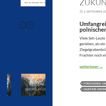
ZUKUN
3. SEPTEMBER 2
Umfangrei
polnische
Viele Seh-Leute
gerieben, als ei
Ziegelgrabenbrü
Frachter noch ei
MS HORYZONT II 
weiterlesen
→
FORSCHUNGS- UN
MARITIME UNIVER