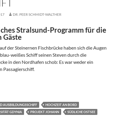
FT
017
DR. PEER SCHMIDT-WALTHER
ches Stralsund-Programm für die
n Gäste
 auf der Steinernen Fischbrücke haben sich die Augen
n blau-weißes Schiff seinen Steven durch die
cke in den Nordhafen schob: Es war weder ein
n Passagierschiff.
auf Kreuzfahrt-Kurs in die Zukunft
D AUSBIILDUNGSSCHIFF
HOCHZEIT AN BORD
SITÄT GDYNIA
PROJEKT JOHANN
SÜDLICHE OSTSEE