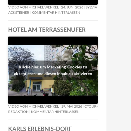
VIDEO VON MICHAEL WENKEL
24. JUNI 2026
SYLVIA
ACKSTEINER
KOMMENTAR HINTERLASSEN
HOTEL AM TERRASSENUFER
Klicke hier, um Marketing-Cookies zu
akzeptieren und diesen Inhalt zu aktivieren
VIDEO VON MICHAEL WENKEL
19. MAI 2026
CTOUR-
REDAKTION
KOMMENTAR HINTERLASSEN
KARLS ERLEBNIS-DORF