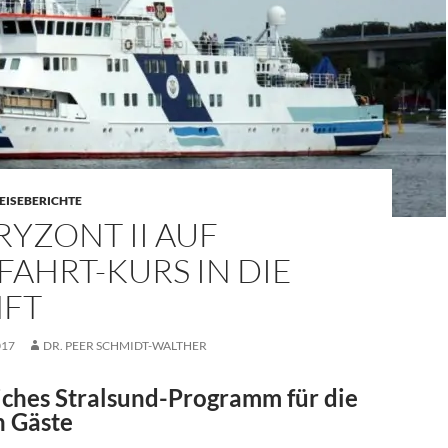
EISEBERICHTE
YZONT II AUF
AHRT-KURS IN DIE
FT
017
DR. PEER SCHMIDT-WALTHER
ches Stralsund-Programm für die
n Gäste