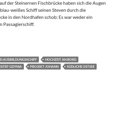
 auf der Steinernen Fischbrücke haben sich die Augen
n blau-weißes Schiff seinen Steven durch die
cke in den Nordhafen schob: Es war weder ein
n Passagierschiff.
auf Kreuzfahrt-Kurs in die Zukunft
D AUSBIILDUNGSSCHIFF
HOCHZEIT AN BORD
SITÄT GDYNIA
PROJEKT JOHANN
SÜDLICHE OSTSEE