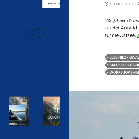
5. APRIL 2019
MS „Ocean Nova“
aus der Antarkt
C
auf die Ostsee.
w
ELBE-NIEDRIGWA
KREUZFAHRTSCHI
WORKSHOP SMALL