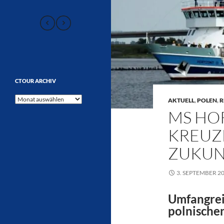
CTOUR ARCHIV
CTOUR
AKTUELL
,
POLEN
,
R
Archiv
MS HOR
KREUZF
ZUKUN
3. SEPTEMBER 2
Umfangrei
polnische