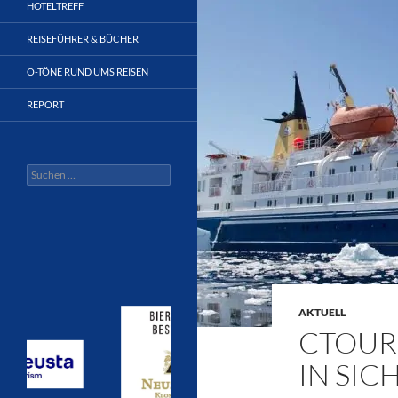
HOTELTREFF
REISEFÜHRER & BÜCHER
O-TÖNE RUND UMS REISEN
REPORT
Suchen
nach:
AKTUELL
CTOUR
IN SIC