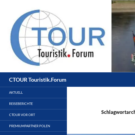
Zum
Inhalt
springen
Suchen
CTOUR Touristik.Forum
AKTUELL
REISEBERICHTE
Schlagwortarc
CTOUR VOR ORT
PREMIUMPARTNER POLEN