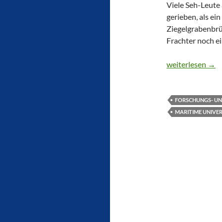
Viele Seh-Leute
gerieben, als ei
Ziegelgrabenbrü
Frachter noch ei
MS HORYZONT II 
weiterlesen
→
FORSCHUNGS- UN
MARITIME UNIVER