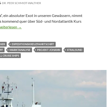
DR. PEER SCHMIDT-WALTHER
, ein absoluter Exot in unseren Gewässern, nimmt
is kommend quer über Süd- und Nordatlantik Kurs
tour news: Kreuzfahrer in Sicht!
eiterlesen
→
SSER
EXPEDITIONSKREUZFAHRTSCHIFF
FF
MARKTANALYSE
PROJEKT JOHANN
STRALSUND
 CRUISE SHIPS