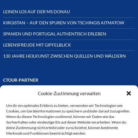
LEINEN LOS AUF DER MS DONAU
KIRGISTAN – AUF DEN SPUREN VON TSCHINGIS AITMATOW
SPANIEN UND PORTUGAL AUTHENTISCH ERLEBEN
LEBENSFREUDE MIT GIPFELBLICK
130 JAHRE HEILKUNST ZWISCHEN QUELLEN UND WÄLDERN
CTOUR-PARTNER
Cookie-Zustimmung verwalten
Unsere Reisejournalisten-Vereinigung ist über Mitglieder und
Ehrenmitglieder auf unterschiedliche Weise mit
ausgewählten Partnern der Medien- und Tourismusbranche
Um dir ein optimales Erlebnis zu bieten, verwenden wir Technologien wie
verbunden. Hier eine
Cookies, um Geräteinformationen zu speichern und/oder darauf zuzugreifen.
Auswahl der Online-Plattformen:
Wenn du diesen Technologien zustimmst, können wir Daten wie das
Surfverhalten oder eindeutige IDs auf dieser Website verarbeiten. Wenn du
deine Zustimmung nicht erteilst oder zurückziehst, können bestimmte
Merkmale und Funktionen beeinträchtigt werden.
CTOUR