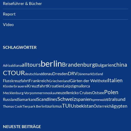
Reiseführer & Bücher
Report
Video
SCHLAGWÖRTER
berlin
alltours
Brandenburg
china
Bulgarien
Adria
aldiana
CTOUR
DRV
Dresden
donau
deutschland
Dänemark
Estland
Italien
Frankreich
Gärten der Welt
Flusskreuzfahrt
hotel
Griechenland
Kreuzfahrt
Kroatien
Leipzig
mallorca
Klosterbrauerei
Polen
neuzelle
nicko Cruises
Ostsee
Mecklenburg-Vorpommern
moskau
Schweiz
spanien
Scandlines
stralsund
Russland
Samarkand
spreewald
TUI
Usbekistan
ägypten
Österreich
tourismus
Thomas Cook
Tierpark Berlin
NEUESTE BEITRÄGE