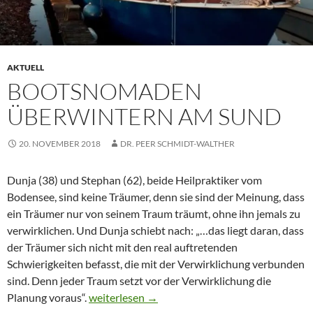
AKTUELL
BOOTSNOMADEN
ÜBERWINTERN AM SUND
20. NOVEMBER 2018
DR. PEER SCHMIDT-WALTHER
Dunja (38) und Stephan (62), beide Heilpraktiker vom
Bodensee, sind keine Träumer, denn sie sind der Meinung, dass
ein Träumer nur von seinem Traum träumt, ohne ihn jemals zu
verwirklichen. Und Dunja schiebt nach: „…das liegt daran, dass
der Träumer sich nicht mit den real auftretenden
Schwierigkeiten befasst, die mit der Verwirklichung verbunden
sind. Denn jeder Traum setzt vor der Verwirklichung die
Bootsnomaden überwintern am Sund
Planung voraus“.
weiterlesen
→