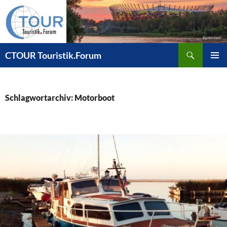
Zum
Inhalt
springen
Suchen
CTOUR Touristik.Forum
PRIMÄR
MENÜ
Schlagwortarchiv: Motorboot