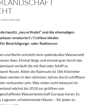
LANDSCHAFT E
HT
FRED HAFNER
ederlausitz „neu erfindet“ und die ehemaligen
baue renaturiert / Cottbus idealer
für Besichtigungs- oder Radtouren
n und Berlin entsteht eine spektakuläre Wasserwelt
 neuen Seen. Einmal längs und einmal quer durch das
Seenland verläuft die mit Rad oder Schiff zu
land-Route. Allein die Radroute ist 186 Kilometer
 Seen werden in den nächsten Jahren durch schiffbare
er verbunden sein. Was vielen nicht bewusst ist:
eenland wächst bis 2018 zur größten von
eschaffenen Wasserlandschaft Europas heran. Es
, Lagunen, schwimmende Häuser – für jeden zu