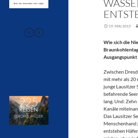
ASSER
NTSTE
19. MAI 2015
Wie sich die Ni
Braunkohlentage
Ausgangspunkt 
Zwischen Dresde
mit mehr als 20
junge Lausitzer 
befahrende Seen
lang. Und: Zehn
Kanäle miteinand
Das Lausitzer S
Menschenhand g
entstehen Häfen