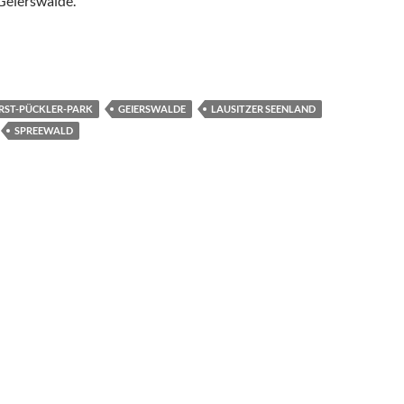
Geierswalde.
 Größte europäische Wasserlandschaft entsteht
RST-PÜCKLER-PARK
GEIERSWALDE
LAUSITZER SEENLAND
SPREEWALD