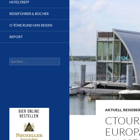
HOTELTREFF
REISEFÜHRER & BÜCHER
O-TÖNE RUND UMS REISEN
REPORT
Suchen
nach:
AKTUELL
,
REISEBE
CTOUR 
UROPÄI