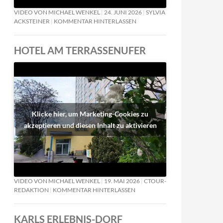
VIDEO VON MICHAEL WENKEL
24. JUNI 2026
SYLVIA
ACKSTEINER
KOMMENTAR HINTERLASSEN
HOTEL AM TERRASSENUFER
Klicke hier, um Marketing-Cookies zu
akzeptieren und diesen Inhalt zu aktivieren
VIDEO VON MICHAEL WENKEL
19. MAI 2026
CTOUR-
REDAKTION
KOMMENTAR HINTERLASSEN
KARLS ERLEBNIS-DORF