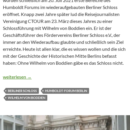
wurden schließlich am 20. Juli 2021 erste Bereiche des
Humboldt Forums im wiederaufgebauten Berliner Schloss
eröffnet. Knapp zwei Jahre später lud die Reisejournalisten
Vereinigung CTOUR am 23. März dieses Jahres zu einer
Schlossführung mit Wilhelm von Boddien ein. Er ist der
Geschäftsführer des Fördervereins Berliner Schloss e.V., der
immer an den Wiederaufbau glaubte und schließlich sein Ziel
erreichte. Heute ist allen klar, die es wissen wollen und die sich
mit der Geschichte der Historischen Mitte Berlins befasst
haben: Ohne Wilhelm von Boddien gäbe es das Schloss nicht.
ABENTEUER BERLINER SCHLOSS
weiterlesen
→
BERLINER SCHLOSS
HUMBOLDT-FORUM BERLIN
WILHELM VON BODDIEN