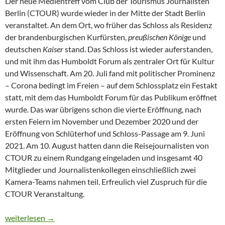
Der neue Medientreff vom Club der Tourismus Journalisten
Berlin (CTOUR) wurde wieder in der Mitte der Stadt Berlin
veranstaltet. An dem Ort, wo früher das Schloss als Residenz
der brandenburgischen Kurfürsten,
preußischen Könige
und
deutschen
Kaiser
stand. Das Schloss ist wieder auferstanden,
und mit ihm das Humboldt Forum als zentraler Ort für Kultur
und Wissenschaft. Am 20. Juli fand mit politischer Prominenz
– Corona bedingt im Freien – auf dem Schlossplatz ein Festakt
statt, mit dem das Humboldt Forum für das Publikum eröffnet
wurde. Das war übrigens schon die vierte Eröffnung, nach
ersten Feiern im November und Dezember 2020 und der
Eröffnung von Schlüterhof und Schloss-Passage am 9. Juni
2021. Am 10. August hatten dann die Reisejournalisten von
CTOUR zu einem Rundgang eingeladen und insgesamt 40
Mitglieder und Journalistenkollegen einschließlich zwei
Kamera-Teams nahmen teil. Erfreulich viel Zuspruch für die
CTOUR Veranstaltung.
EINE BAUSTELLE DER MACHT
weiterlesen
→