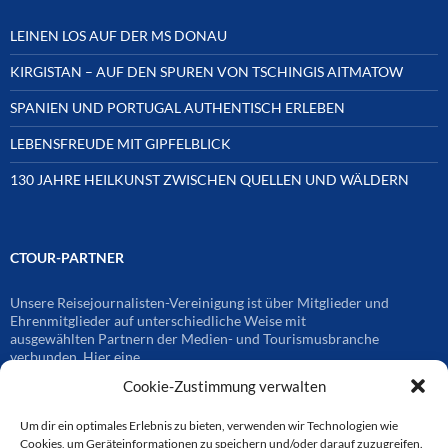
LEINEN LOS AUF DER MS DONAU
KIRGISTAN – AUF DEN SPUREN VON TSCHINGIS AITMATOW
SPANIEN UND PORTUGAL AUTHENTISCH ERLEBEN
LEBENSFREUDE MIT GIPFELBLICK
130 JAHRE HEILKUNST ZWISCHEN QUELLEN UND WÄLDERN
CTOUR-PARTNER
Unsere Reisejournalisten-Vereinigung ist über Mitglieder und
Ehrenmitglieder auf unterschiedliche Weise mit
ausgewählten Partnern der Medien- und Tourismusbranche
verbunden. Hier eine
Auswahl der Online-Plattformen:
Cookie-Zustimmung verwalten
Um dir ein optimales Erlebnis zu bieten, verwenden wir Technologien wie
CTOUR
Cookies, um Geräteinformationen zu speichern und/oder darauf zuzugreifen.