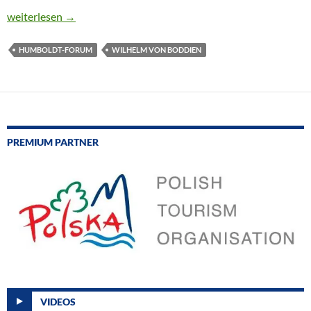
SCHLOSS-GESCHICHTEN AUS BERLIN
weiterlesen
→
HUMBOLDT-FORUM
WILHELM VON BODDIEN
PREMIUM PARTNER
VIDEOS