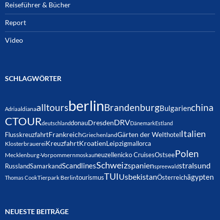
Reiseführer & Bücher
Report
Video
SCHLAGWÖRTER
berlin
alltours
Brandenburg
china
Bulgarien
Adria
aldiana
CTOUR
DRV
Dresden
donau
deutschland
Dänemark
Estland
Italien
Frankreich
Gärten der Welt
Flusskreuzfahrt
hotel
Griechenland
Kreuzfahrt
Kroatien
Leipzig
mallorca
Klosterbrauerei
Polen
neuzelle
nicko Cruises
Ostsee
Mecklenburg-Vorpommern
moskau
Schweiz
spanien
Scandlines
stralsund
Russland
Samarkand
spreewald
TUI
Usbekistan
ägypten
Österreich
tourismus
Thomas Cook
Tierpark Berlin
NEUESTE BEITRÄGE