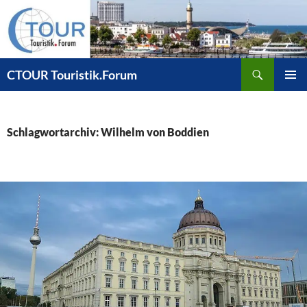
Zum
Inhalt
springen
Suchen
CTOUR Touristik.Forum
PRIMÄR
MENÜ
Schlagwortarchiv: Wilhelm von Boddien