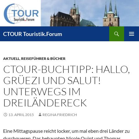
Zum
Inhalt
springen
Suchen
CTOUR Touristik.Forum
PRIMÄR
MENÜ
AKTUELL
,
REISEFÜHRER & BÜCHER
CTOUR-BUCHTIPP: HALLO,
GRÜEZI UND SALUT!
UNTERWEGS IM
DREILÄNDERECK
13. APRIL 2015
REGINA FRIEDRICH
Eine Mittagspause reicht locker, um mal eben drei Länder zu
durchqueren. Das behaupten Nicole Quint und Thomas