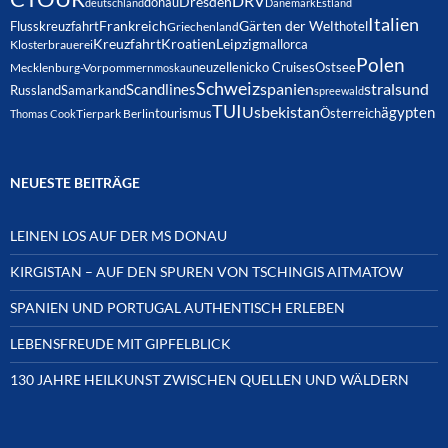
DRV
Dresden
donau
deutschland
Dänemark
Estland
Italien
Frankreich
Gärten der Welt
Flusskreuzfahrt
hotel
Griechenland
Kreuzfahrt
Kroatien
Leipzig
mallorca
Klosterbrauerei
Polen
neuzelle
nicko Cruises
Ostsee
Mecklenburg-Vorpommern
moskau
Schweiz
spanien
Scandlines
stralsund
Russland
Samarkand
spreewald
TUI
Usbekistan
ägypten
Österreich
tourismus
Thomas Cook
Tierpark Berlin
NEUESTE BEITRÄGE
LEINEN LOS AUF DER MS DONAU
KIRGISTAN – AUF DEN SPUREN VON TSCHINGIS AITMATOW
SPANIEN UND PORTUGAL AUTHENTISCH ERLEBEN
LEBENSFREUDE MIT GIPFELBLICK
130 JAHRE HEILKUNST ZWISCHEN QUELLEN UND WÄLDERN