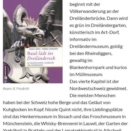
beginnt mit der
Völkerwanderung an der
Dreiländerbrücke. Dann wird
es grün im Dreiländergarten,
künstlerisch im Art-Dorf,
informativ im
Dreiländermuseum, goldig
bei den Rheindiggers,
gewaltig im
Blankenhornpark und kurios
im Müllmuseum.
Das vierte Kapitel ist der
Nordwestschweiz gewidmet.
Repro: R. Friedrich
Die meisten Menschen
haben bei der Schweiz hohe Berge und das Geläut von
Kuhglocken im Kopf. Nicole Quint nicht, ihre Lieblingsplätze
sind das Henkermuseum in Sissach und das Froschmuseum in
Münchenstein, die Whisky-Brennerei in Lauwil, der Garten der
Ysebähnli in Pratteln und der Lamatrekkingtrail in Allschwil.