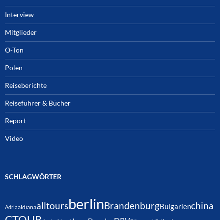
Interview
Mitglieder
O-Ton
Polen
Reiseberichte
Reiseführer & Bücher
Report
Video
SCHLAGWÖRTER
berlin
alltours
Brandenburg
china
Bulgarien
Adria
aldiana
CTOUR