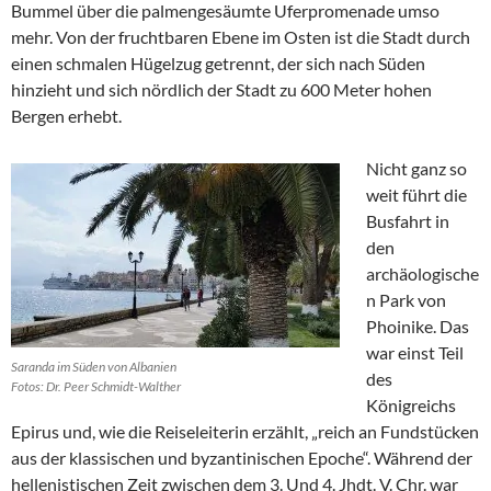
Bummel über die palmengesäumte Uferpromenade umso
mehr. Von der fruchtbaren Ebene im Osten ist die Stadt durch
einen schmalen Hügelzug getrennt, der sich nach Süden
hinzieht und sich nördlich der Stadt zu 600 Meter hohen
Bergen erhebt.
Nicht ganz so
weit führt die
Busfahrt in
den
archäologische
n Park von
Phoinike. Das
war einst Teil
Saranda im Süden von Albanien
des
Fotos: Dr. Peer Schmidt-Walther
Königreichs
Epirus und, wie die Reiseleiterin erzählt, „reich an Fundstücken
aus der klassischen und byzantinischen Epoche“. Während der
hellenistischen Zeit zwischen dem 3. Und 4. Jhdt. V. Chr. war