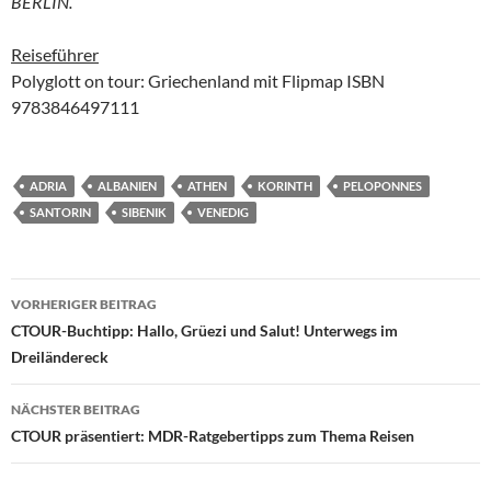
BERLIN.
R
eiseführer
Polyglott on tour: Griechenland mit Flipmap ISBN
9783846497111
ADRIA
ALBANIEN
ATHEN
KORINTH
PELOPONNES
SANTORIN
SIBENIK
VENEDIG
Beitragsnavigation
VORHERIGER BEITRAG
CTOUR-Buchtipp: Hallo, Grüezi und Salut! Unterwegs im
Dreiländereck
NÄCHSTER BEITRAG
CTOUR präsentiert: MDR-Ratgebertipps zum Thema Reisen