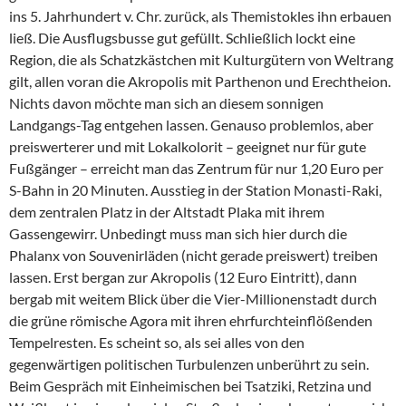
ins 5. Jahrhundert v. Chr. zurück, als Themistokles ihn erbauen
ließ. Die Ausflugsbusse gut gefüllt. Schließlich lockt eine
Region, die als Schatzkästchen mit Kulturgütern von Weltrang
gilt, allen voran die Akropolis mit Parthenon und Erechtheion.
Nichts davon möchte man sich an diesem sonnigen
Landgangs-Tag entgehen lassen. Genauso problemlos, aber
preiswerterer und mit Lokalkolorit – geeignet nur für gute
Fußgänger – erreicht man das Zentrum für nur 1,20 Euro per
S-Bahn in 20 Minuten. Ausstieg in der Station Monasti-Raki,
dem zentralen Platz in der Altstadt Plaka mit ihrem
Gassengewirr. Unbedingt muss man sich hier durch die
Phalanx von Souvenirläden (nicht gerade preiswert) treiben
lassen. Erst bergan zur Akropolis (12 Euro Eintritt), dann
bergab mit weitem Blick über die Vier-Millionenstadt durch
die grüne römische Agora mit ihren ehrfurchteinflößenden
Tempelresten. Es scheint so, als sei alles von den
gegenwärtigen politischen Turbulenzen unberührt zu sein.
Beim Gespräch mit Einheimischen bei Tsatziki, Retzina und