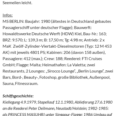
Seemeilen leicht.
Infos:
MS BERLIN: Baujahr: 1980 (ältestes in Deutschland gebautes
Passagierschiff unter deutscher Flagge); Bauwerft:
Howaldtswerke Deutsche Werft (HDW) Kiel, Bau-Nr.: 163;
BRZ: 9.570; L: 139,3 m; B: 17,50 m; Tg: 4.98 m; Antrieb: 2 x
MaK Zwölf-Zylinder-Viertakt-Dieselmotoren (Typ: 12 M 453
AK) mit jeweils 4801 PS; Kabinen: 206 (davon 158 außen),
Passagiere: 412 (max.); Crew: 188; Reederei: FTI Cruises
GmbH; Flagge: Malta; Heimathafen: La Valetta; zwei
Restaurants, 2 Lounges: „Sirocco Lounge“, „Berlin Lounge“, zwei
Bars, Bord-, Beauty-, Fotoshop, große Bibliothek, Außenpool,
Sauna, Fitnessraum.
Schiffsgeschichte:
Kiellegung 4.9.1979, Stapellauf 12.1.1980, Ablieferung 27.6.1980
an die Reederei Peter Deilmann, Neustadt/Holstein; 1982-1985:
als PRINCESS MASUHRI unter Singapur-Flagge; 1986 Umbau auf