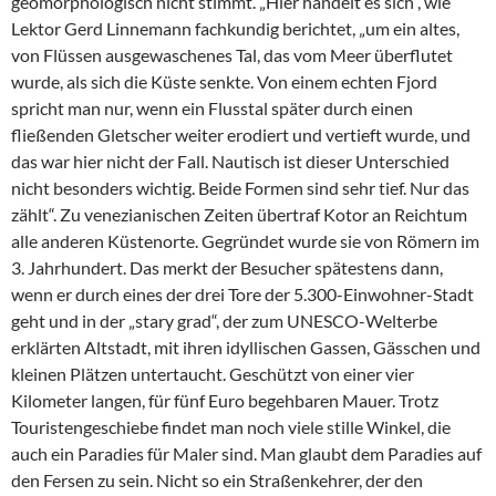
geomorphologisch nicht stimmt. „Hier handelt es sich“, wie
Lektor Gerd Linnemann fachkundig berichtet, „um ein altes,
von Flüssen ausgewaschenes Tal, das vom Meer überflutet
wurde, als sich die Küste senkte. Von einem echten Fjord
spricht man nur, wenn ein Flusstal später durch einen
fließenden Gletscher weiter erodiert und vertieft wurde, und
das war hier nicht der Fall. Nautisch ist dieser Unterschied
nicht besonders wichtig. Beide Formen sind sehr tief. Nur das
zählt“. Zu venezianischen Zeiten übertraf Kotor an Reichtum
alle anderen Küstenorte. Gegründet wurde sie von Römern im
3. Jahrhundert. Das merkt der Besucher spätestens dann,
wenn er durch eines der drei Tore der 5.300-Einwohner-Stadt
geht und in der „stary grad“, der zum UNESCO-Welterbe
erklärten Altstadt, mit ihren idyllischen Gassen, Gässchen und
kleinen Plätzen untertaucht. Geschützt von einer vier
Kilometer langen, für fünf Euro begehbaren Mauer. Trotz
Touristengeschiebe findet man noch viele stille Winkel, die
auch ein Paradies für Maler sind. Man glaubt dem Paradies auf
den Fersen zu sein. Nicht so ein Straßenkehrer, der den