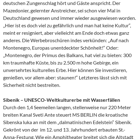
deutschen Zungenschlag hört und Gäste anspricht. Der
Mazedonier, gelernter Anstreicher, sei schon vier Mal in
Deutschland gewesen und immer wieder ausgewiesen worden.
„Hier ist es doch viel zu gefährlich und man hat keine Kultur“,
meint er resigniert, aber vielleicht am Ende doch etwas ganz
anderes. Die Werbebroschüren indes verkünden: „Auf nach
Montenegro, Europas unentdeckter Schönheit!“ Oder:
„Montenegro, der Primus des Balkans, hat viel zu bieten: 300
km traumhafte Küste, bis zu 2.500 m hohe Gebirge, ein
unversehrtes kulturelles Erbe. Hier können Sie investieren,
genießen, vor allem aber: staunen!“ Letzteres lässt sich mit
Sicherheit nicht bestreiten.
Sibenik – UNESCO-Weltkulturerbe mit Wasserfällen
Durch den 1,4 Seemeilen langen, stellenweise nur 220 Meter
breiten Kanal Sveti Ante steuert MS BERLIN die kroatische
Sibenska luka an mit dem „dalmatinischen Edelstein“ Sibenik.
Gekrönt von der im 12. und 13. Jahrhundert erbauten St.-
Anna-Festung. Wie ein Amphitheater breitet sich die Altstadt