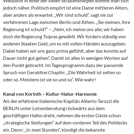
Weißbrot in einer der vielen Straßenkneipen kommt man sich
jedoch näher. Politisch empört ist eine Dame mittleren Alters,
aber anders als erwartet. „Wir sind schuld“, sagt sie zur
verfahrenen Lage zwischen Berlin und Athen. „Sie meinen, Ihre
Regierung ist schuld?“ – „Nein, ich meine uns alle, wir haben
doch die Regierung Tsipras gewählt. Wir fordern ständig von
anderen Staaten Geld, um es mit vollen Händen auszugeben.
Dabei haben wir uns ganz prima gefühlt, aber das konnte auf
Dauer nicht gut gehen“. Damit ist alles in wenigen Worten auf
den Punkt gebracht. Im Tagesprogramm dazu der passende
Spruch von Geraldine Chaplin: „Die Wahrheit ist selten so
oder so. Meistens ist sie so und so“. Wie wahr!
Kanal von Korinth – Kultur-Natur-Harmonie
Als der erfahrene italienische Kapitän Alberto Tarozzi die
BERLIN unter Lotsenberatung rückwärts aus dem
geschäftigen Hafen dreht, nehmen die ersten Gäste schon
„strategische Stellungen“ auf dem vorderen Teil des Peildecks
ein. Denn: „In zwei Stunden“, kündigt die bekannte