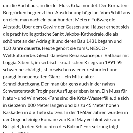
um die Bucht aus, in die der Fluss Krka mündet. Der Kornaten-
Bergrücken begrenzt ihre Ausdehnung hügelan. Vom Schiff aus
erreicht man nach ein paar hundert Metern Fußweg die
Altstadt. Über dem Gewirr der Gassen und Häuser erhebt sich
die prachtvolle gotische Sankt Jakobs-Kathedrale, die als
schönste an der Adria gilt und deren Bau 1431 begann und
100 Jahre dauerte. Heute gehört sie zum UNESCO-
Weltkulturerbe. Gleich daneben Renaissance pur: Rathaus mit
Loggia. Sibenik, im serbisch-kroatischen Krieg von 1991-95
schwer beschädigt, ist inzwischen wieder restauriert und
prangt in neuem,alten Glanz – ein Mittelalter-
Schnelldurchgang. Den man übrigens auch in der nahen
Schwesterstadt Trogir per Ausflug erleben kann. Ein Muss für
Natur- und Winnetou-Fans sind die Krka-Wasserfälle, die sich
in siebzehn 800 Meter langen und bis zu 45 Meter hohen
Kaskaden in die Tiefe stürzen. In der 1960er Jahren wurden in
der Gegend einige Romane von Karl May verfilmt wie zum
Beispiel „In den Schluchten des Balkan“. Fortsetzung folgt