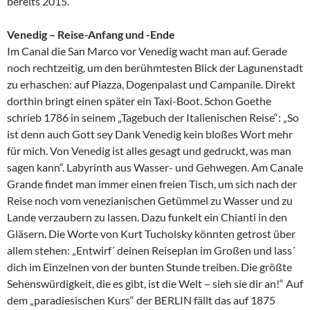
bereits 2015.
Venedig – Reise-Anfang und -Ende
Im Canal die San Marco vor Venedig wacht man auf. Gerade
noch rechtzeitig, um den berühmtesten Blick der Lagunenstadt
zu erhaschen: auf Piazza, Dogenpalast und Campanile. Direkt
dorthin bringt einen später ein Taxi-Boot. Schon Goethe
schrieb 1786 in seinem „Tagebuch der Italienischen Reise“: „So
ist denn auch Gott sey Dank Venedig kein bloßes Wort mehr
für mich. Von Venedig ist alles gesagt und gedruckt, was man
sagen kann“. Labyrinth aus Wasser- und Gehwegen. Am Canale
Grande findet man immer einen freien Tisch, um sich nach der
Reise noch vom venezianischen Getümmel zu Wasser und zu
Lande verzaubern zu lassen. Dazu funkelt ein Chianti in den
Gläsern. Die Worte von Kurt Tucholsky könnten getrost über
allem stehen: „Entwirf´ deinen Reiseplan im Großen und lass´
dich im Einzelnen von der bunten Stunde treiben. Die größte
Sehenswürdigkeit, die es gibt, ist die Welt – sieh sie dir an!“ Auf
dem „paradiesischen Kurs“ der BERLIN fällt das auf 1875