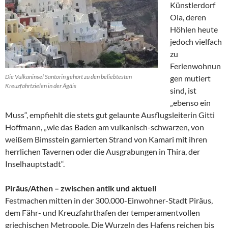
Künstlerdorf
Oia, deren
Höhlen heute
jedoch vielfach
zu
Ferienwohnun
Die Vulkaninsel Santorin gehört zu den beliebtesten
gen mutiert
Kreuzfahrtzielen in der Ägäis
sind, ist
„ebenso ein
Muss“, empfiehlt die stets gut gelaunte Ausflugsleiterin Gitti
Hoffmann, „wie das Baden am vulkanisch-schwarzen, von
weißem Bimsstein garnierten Strand von Kamari mit ihren
herrlichen Tavernen oder die Ausgrabungen in Thira, der
Inselhauptstadt“.
Piräus/Athen – zwischen antik und aktuell
Festmachen mitten in der 300.000-Einwohner-Stadt Piräus,
dem Fähr- und Kreuzfahrthafen der temperamentvollen
griechischen Metropole. Die Wurzeln des Hafens reichen bis