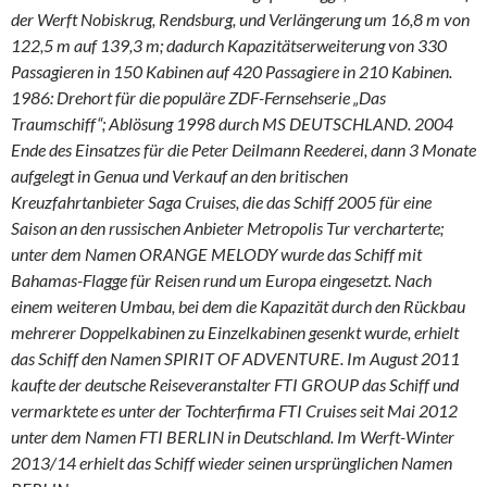
der Werft Nobiskrug, Rendsburg, und Verlängerung um 16,8 m von
122,5 m auf 139,3 m; dadurch Kapazitätserweiterung von 330
Passagieren in 150 Kabinen auf 420 Passagiere in 210 Kabinen.
1986: Drehort für die populäre ZDF-Fernsehserie „Das
Traumschiff“; Ablösung 1998 durch MS DEUTSCHLAND.
2004
Ende des Einsatzes für die Peter Deilmann Reederei, dann 3 Monate
aufgelegt in Genua und Verkauf an den britischen
Kreuzfahrtanbieter Saga Cruises, die das Schiff 2005 für eine
Saison an den russischen Anbieter Metropolis Tur vercharterte;
unter dem Namen ORANGE MELODY wurde das Schiff mit
Bahamas-Flagge für Reisen rund um Europa eingesetzt.
Nach
einem weiteren Umbau, bei dem die Kapazität durch den Rückbau
mehrerer Doppelkabinen zu Einzelkabinen gesenkt wurde, erhielt
das Schiff den Namen SPIRIT OF ADVENTURE.
Im August 2011
kaufte der deutsche Reiseveranstalter FTI GROUP das Schiff und
vermarktete es unter der Tochterfirma FTI Cruises seit Mai 2012
unter dem Namen FTI BERLIN in Deutschland. Im Werft-Winter
2013/14 erhielt das Schiff wieder seinen ursprünglichen Namen