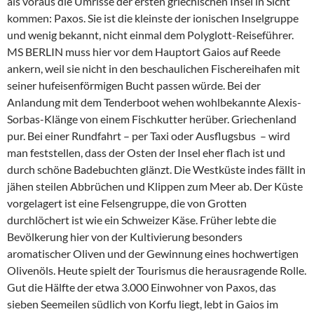
als voraus die Umrisse der ersten griechischen Insel in Sicht
kommen: Paxos. Sie ist die kleinste der ionischen Inselgruppe
und wenig bekannt, nicht einmal dem Polyglott-Reiseführer.
MS BERLIN muss hier vor dem Hauptort Gaios auf Reede
ankern, weil sie nicht in den beschaulichen Fischereihafen mit
seiner hufeisenförmigen Bucht passen würde. Bei der
Anlandung mit dem Tenderboot wehen wohlbekannte Alexis-
Sorbas-Klänge von einem Fischkutter herüber. Griechenland
pur. Bei einer Rundfahrt – per Taxi oder Ausflugsbus – wird
man feststellen, dass der Osten der Insel eher flach ist und
durch schöne Badebuchten glänzt. Die Westküste indes fällt in
jähen steilen Abbrüchen und Klippen zum Meer ab. Der Küste
vorgelagert ist eine Felsengruppe, die von Grotten
durchlöchert ist wie ein Schweizer Käse. Früher lebte die
Bevölkerung hier von der Kultivierung besonders
aromatischer Oliven und der Gewinnung eines hochwertigen
Olivenöls. Heute spielt der Tourismus die herausragende Rolle.
Gut die Hälfte der etwa 3.000 Einwohner von Paxos, das
sieben Seemeilen südlich von Korfu liegt, lebt in Gaios im