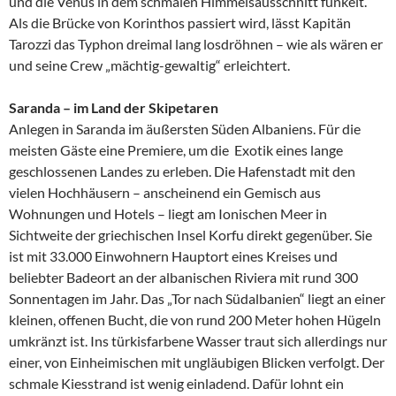
und die Venus in dem schmalen Himmelsausschnitt funkelt.
Als die Brücke von Korinthos passiert wird, lässt Kapitän
Tarozzi das Typhon dreimal lang losdröhnen – wie als wären er
und seine Crew „mächtig-gewaltig“ erleichtert.
Saranda – im Land der Skipetaren
Anlegen in Saranda im äußersten Süden Albaniens. Für die
meisten Gäste eine Premiere, um die Exotik eines lange
geschlossenen Landes zu erleben. Die Hafenstadt mit den
vielen Hochhäusern – anscheinend ein Gemisch aus
Wohnungen und Hotels – liegt am Ionischen Meer in
Sichtweite der griechischen Insel Korfu direkt gegenüber. Sie
ist mit 33.000 Einwohnern Hauptort eines Kreises und
beliebter Badeort an der albanischen Riviera mit rund 300
Sonnentagen im Jahr. Das „Tor nach Südalbanien“ liegt an einer
kleinen, offenen Bucht, die von rund 200 Meter hohen Hügeln
umkränzt ist. Ins türkisfarbene Wasser traut sich allerdings nur
einer, von Einheimischen mit ungläubigen Blicken verfolgt. Der
schmale Kiesstrand ist wenig einladend. Dafür lohnt ein