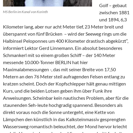
Golf – gebaut
MS Berlin im Kanal von Korinth
zwischen 1881
und 1894, 6,3
Kilometer lang, aber nur acht Meter tief, 23 Meter breit und
überspannt von fünf Brücken – wird der Seeweg rings um die
Halbinsel Peloponnes um 400 Kilometer drastisch abgekürzt“,
informiert Lektor Gerd Linnemann. Ein absolut besonderes
Schmankerl mit so einem großen Schiff – der 140 Meter
messende 10.000-Tonner BERLIN hat hier
Maximalabmessungen -, das mit seiner Breite von 17,50
Metern an den 76 Meter steil aufragenden Felsen entlang zu
kratzen scheint. Doch der Kopfschlepper hält genau mittigen
Kurs, und die beiden Lotsen geben ihm über Funk ihre
Anweisungen. Scheinbar kein nautisches Problem, aber für die
staunenden Seh-leute hochgradig spannend. Besonders als
direkt voraus noch die Sonne untergeht, eine Kette von
Lämpchen den künstlich in das Kalksteinmassiv gesprengten
Wassersweg romantisch beleuchtet, der Mond hervor kriecht