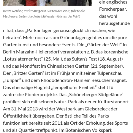
ein englisches
Forscherpaar,
Beate Reuber, Parkmanagerin Gärten der Welt, führte die
das wohl
Medienvertreter durch die blühenden Gärten der Welt
herausgefunde
n hat, dass „Parkanlagen genauso glücklich machen, wie
heiraten“. Mehr noch als um Grünanlagen geht es um die pure
Gartenkunst und besondere Events. Die „Gärten der Welt“ in
Berlin Marzahn-Hellersdorf veranstalten z. B. das koreanische
„Lotuslaternenfest“ (25. Mai), das Sultan’s Fest (18. August)
und das Mondfest im Chinesischen Garten (21. September).
Der „Britzer Garten“ ist im Frühjahr mit seiner Tulpenschau
„Tulipan“ und dem Rhododendron-Hain ein Besuchermagnet.
Das ehemalige Flugfeld „Tempelhofer Freiheit“ steht für
zahlreiche Pionierprojekte. Das „Schöneberger Südgelände“
profiliert sich mit seinem Natur-Park als neuer Kulturstandort.
Am 31. Mai 2013 wird der Westpark am Gleisdreieck der
Öffentlichkeit übergeben. Der östliche Teil des Parks
funktioniert bereits seit 2011 als Ort der Erholung, des Sports
und als Quartiertreffpunkt. Im Botanischen Volkspark