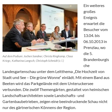
Ein weiteres
großes
Ereignis
erwartet die
Besucher vom
13.04. bis
06.10.2013 in
Prenzlau, wo
die 5.
Auf dem Podium: Jochen Sandner, Christa Ringkamp, Claus
Brandenburgis
Kriegs, Katharina Langsch, Christoph Schmidt (v. l.)
che
Landesgartenschau unter dem Leitthema „Die Hochzeit von
Stadt und See – Die grüne Wonne“ einlädt. Mit einem Band aus
Beeten wird das Parkgelände mit dem Unteruckersee
verbunden. Die zwölf Themengärten, gestaltet von heimischen
Landschaftsarchitekten sowie Landschafts- und
Gartenbaubetrieben, zeigen eine beeindruckende Schau nicht
nur des gärtnerischen Könnens der Region.