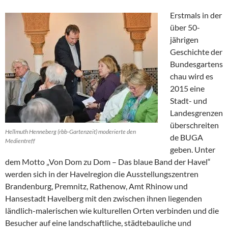
Erstmals in der
über 50-
jährigen
Geschichte der
Bundesgartens
chau wird es
2015 eine
Stadt- und
Landesgrenzen
überschreiten
Hellmuth Henneberg (rbb-Gartenzeit) moderierte den
de BUGA
Medientreff
geben. Unter
dem Motto „Von Dom zu Dom – Das blaue Band der Havel“
werden sich in der Havelregion die Ausstellungszentren
Brandenburg, Premnitz, Rathenow, Amt Rhinow und
Hansestadt Havelberg mit den zwischen ihnen liegenden
ländlich-malerischen wie kulturellen Orten verbinden und die
Besucher auf eine landschaftliche, städtebauliche und