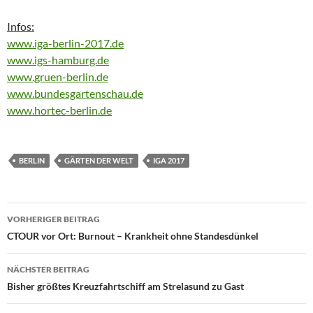
Infos:
www.iga-berlin-2017.de
www.igs-hamburg.de
www.gruen-berlin.de
www.bundesgartenschau.de
www.hortec-berlin.de
BERLIN
GÄRTEN DER WELT
IGA 2017
Beitragsnavigation
VORHERIGER BEITRAG
CTOUR vor Ort: Burnout – Krankheit ohne Standesdünkel
NÄCHSTER BEITRAG
Bisher größtes Kreuzfahrtschiff am Strelasund zu Gast