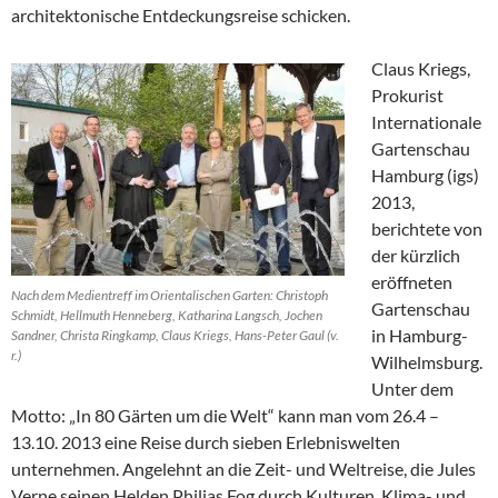
architektonische Entdeckungsreise schicken.
Claus Kriegs,
Prokurist
Internationale
Gartenschau
Hamburg (igs)
2013,
berichtete von
der kürzlich
eröffneten
Nach dem Medientreff im Orientalischen Garten: Christoph
Gartenschau
Schmidt, Hellmuth Henneberg, Katharina Langsch, Jochen
in Hamburg-
Sandner, Christa Ringkamp, Claus Kriegs, Hans-Peter Gaul (v.
r.)
Wilhelmsburg.
Unter dem
Motto: „In 80 Gärten um die Welt“ kann man vom 26.4 –
13.10. 2013 eine Reise durch sieben Erlebniswelten
unternehmen. Angelehnt an die Zeit- und Weltreise, die Jules
Verne seinen Helden Philias Fog durch Kulturen, Klima- und