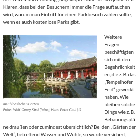
Klaren, dass bei den Besuchern immer die Frage auftauchen
wird, warum man Eintritt für einen Parkbesuch zahlen sollte,
wenn es auch kostenlose Parks gibt.
Weitere
Fragen
beschäftigten
sich mit den
Begehrlichkeit
en, die z. B. das
„Tempelhofer
Feld“ geweckt
haben. Wie
bleiben solche
Im Chinesischen Garten
Fotos: Wolf-Georg Kirst (fotac), Hans-Peter Gaul (1)
Dinge wie z. B.
Bebauungsplä
ne draußen oder zumindest übersichtlich? Bei den „Gärten der
Welt“, betreffend Wasser und Wuhle, so wurde versichert,