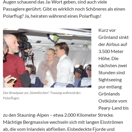
Augen schauend das Ja-Wort geben, sind auch viele
Passagiere gerührt. Gibt es wirklich noch Schöneres als einen
Polarflug? Ja, heiraten während eines Polarflugs!
Kurz vor
Grönland sinkt
der Airbus auf
3.500 Meter
Höhe. Die
nächsten zwei
Stunden sind
Sightseeing
pur entlang
Das Brautpaar zur „himmlischen“ Trauung während des
Grönlands
Polarfluges
Ostküste vom
Peary-Land bis
zu den Stauning-Alpen – etwa 2.000 Kilometer Strecke.
Mächtige Bergmassive wechseln sich mit langen Eisströmen
ab, die vom Inlandeis abfließen. Eisbedeckte Fjorde und