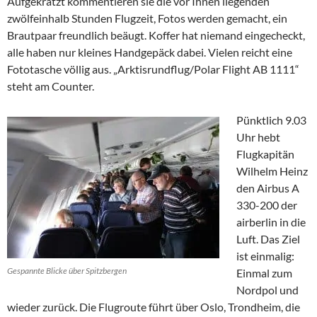
Aufgekratzt kommentieren sie die vor Ihnen liegenden
zwölfeinhalb Stunden Flugzeit, Fotos werden gemacht, ein
Brautpaar freundlich beäugt. Koffer hat niemand eingecheckt,
alle haben nur kleines Handgepäck dabei. Vielen reicht eine
Fototasche völlig aus. „Arktisrundflug/Polar Flight AB 1111“
steht am Counter.
Pünktlich 9.03
Uhr hebt
Flugkapitän
Wilhelm Heinz
den Airbus A
330-200 der
airberlin in die
Luft. Das Ziel
ist einmalig:
Gespannte Blicke über Spitzbergen
Einmal zum
Nordpol und
wieder zurück. Die Flugroute führt über Oslo, Trondheim, die