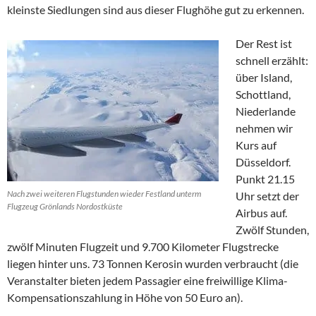
kleinste Siedlungen sind aus dieser Flughöhe gut zu erkennen.
Der Rest ist
schnell erzählt:
über Island,
Schottland,
Niederlande
nehmen wir
Kurs auf
Düsseldorf.
Punkt 21.15
Nach zwei weiteren Flugstunden wieder Festland unterm
Uhr setzt der
Flugzeug Grönlands Nordostküste
Airbus auf.
Zwölf Stunden,
zwölf Minuten Flugzeit und 9.700 Kilometer Flugstrecke
liegen hinter uns. 73 Tonnen Kerosin wurden verbraucht (die
Veranstalter bieten jedem Passagier eine freiwillige Klima-
Kompensationszahlung in Höhe von 50 Euro an).