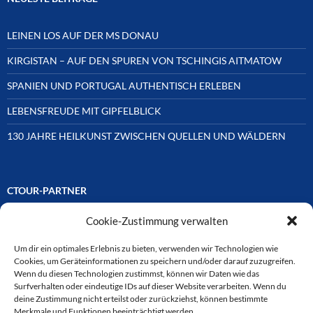
LEINEN LOS AUF DER MS DONAU
KIRGISTAN – AUF DEN SPUREN VON TSCHINGIS AITMATOW
SPANIEN UND PORTUGAL AUTHENTISCH ERLEBEN
LEBENSFREUDE MIT GIPFELBLICK
130 JAHRE HEILKUNST ZWISCHEN QUELLEN UND WÄLDERN
CTOUR-PARTNER
Cookie-Zustimmung verwalten
Unsere Reisejournalisten-Vereinigung ist über Mitglieder und
Ehrenmitglieder auf unterschiedliche Weise mit
ausgewählten Partnern der Medien- und Tourismusbranche
Um dir ein optimales Erlebnis zu bieten, verwenden wir Technologien wie
verbunden. Hier eine
Cookies, um Geräteinformationen zu speichern und/oder darauf zuzugreifen.
Auswahl der Online-Plattformen:
Wenn du diesen Technologien zustimmst, können wir Daten wie das
Surfverhalten oder eindeutige IDs auf dieser Website verarbeiten. Wenn du
deine Zustimmung nicht erteilst oder zurückziehst, können bestimmte
Merkmale und Funktionen beeinträchtigt werden.