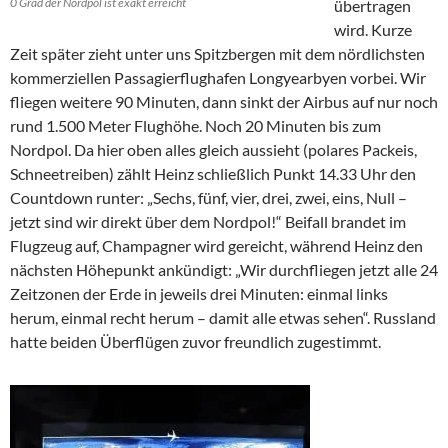
0 Grad der Nordpol ist exakt erreicht
übertragen
wird. Kurze
Zeit später zieht unter uns Spitzbergen mit dem nördlichsten
kommerziellen Passagierflughafen Longyearbyen vorbei. Wir
fliegen weitere 90 Minuten, dann sinkt der Airbus auf nur noch
rund 1.500 Meter Flughöhe. Noch 20 Minuten bis zum
Nordpol. Da hier oben alles gleich aussieht (polares Packeis,
Schneetreiben) zählt Heinz schließlich Punkt 14.33 Uhr den
Countdown runter: „Sechs, fünf, vier, drei, zwei, eins, Null –
jetzt sind wir direkt über dem Nordpol!“ Beifall brandet im
Flugzeug auf, Champagner wird gereicht, während Heinz den
nächsten Höhepunkt ankündigt: „Wir durchfliegen jetzt alle 24
Zeitzonen der Erde in jeweils drei Minuten: einmal links
herum, einmal recht herum – damit alle etwas sehen“. Russland
hatte beiden Überflügen zuvor freundlich zugestimmt.