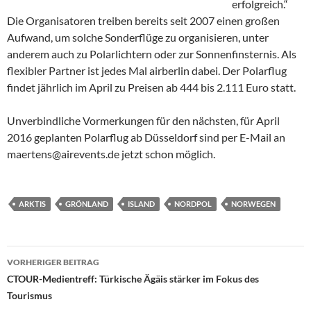
erfolgreich.“
Die Organisatoren treiben bereits seit 2007 einen großen
Aufwand, um solche Sonderflüge zu organisieren, unter
anderem auch zu Polarlichtern oder zur Sonnenfinsternis. Als
flexibler Partner ist jedes Mal airberlin dabei. Der Polarflug
findet jährlich im April zu Preisen ab 444 bis 2.111 Euro statt.
Unverbindliche Vormerkungen für den nächsten, für April
2016 geplanten Polarflug ab Düsseldorf sind per E-Mail an
maertens@airevents.de jetzt schon möglich.
ARKTIS
GRÖNLAND
ISLAND
NORDPOL
NORWEGEN
Beitragsnavigation
VORHERIGER BEITRAG
CTOUR-Medientreff: Türkische Ägäis stärker im Fokus des
Tourismus