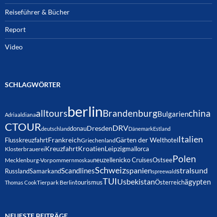
Reiseführer & Bücher
Report
Video
SCHLAGWÖRTER
berlin
alltours
Brandenburg
china
Bulgarien
Adria
aldiana
CTOUR
DRV
Dresden
donau
deutschland
Dänemark
Estland
Italien
Frankreich
Gärten der Welt
Flusskreuzfahrt
hotel
Griechenland
Kreuzfahrt
Kroatien
Leipzig
mallorca
Klosterbrauerei
Polen
neuzelle
nicko Cruises
Ostsee
Mecklenburg-Vorpommern
moskau
Schweiz
spanien
Scandlines
stralsund
Russland
Samarkand
spreewald
TUI
Usbekistan
ägypten
Österreich
tourismus
Thomas Cook
Tierpark Berlin
NEUESTE BEITRÄGE