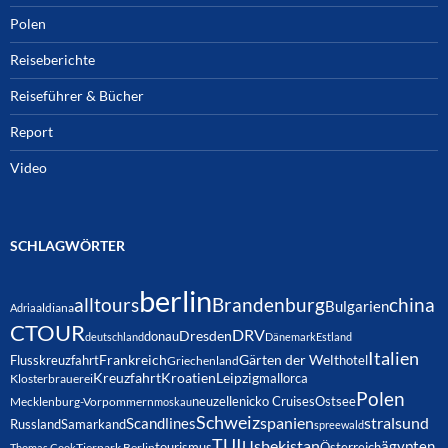
Polen
Reiseberichte
Reiseführer & Bücher
Report
Video
SCHLAGWÖRTER
berlin
alltours
Brandenburg
china
Bulgarien
Adria
aldiana
CTOUR
DRV
Dresden
donau
deutschland
Dänemark
Estland
Italien
Frankreich
Gärten der Welt
Flusskreuzfahrt
hotel
Griechenland
Kreuzfahrt
Kroatien
Leipzig
mallorca
Klosterbrauerei
Polen
neuzelle
nicko Cruises
Ostsee
Mecklenburg-Vorpommern
moskau
Schweiz
spanien
Scandlines
stralsund
Russland
Samarkand
spreewald
TUI
Usbekistan
ägypten
Österreich
tourismus
Thomas Cook
Tierpark Berlin