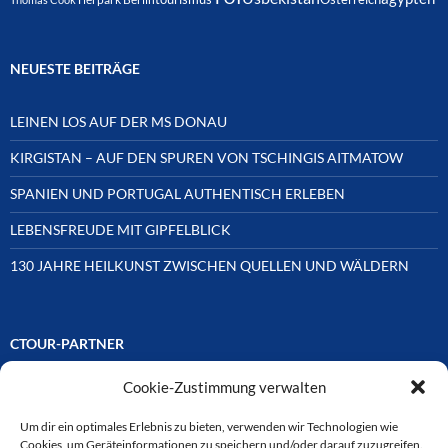
NEUESTE BEITRÄGE
LEINEN LOS AUF DER MS DONAU
KIRGISTAN – AUF DEN SPUREN VON TSCHINGIS AITMATOW
SPANIEN UND PORTUGAL AUTHENTISCH ERLEBEN
LEBENSFREUDE MIT GIPFELBLICK
130 JAHRE HEILKUNST ZWISCHEN QUELLEN UND WÄLDERN
CTOUR-PARTNER
Cookie-Zustimmung verwalten
Unsere Reisejournalisten-Vereinigung ist über Mitglieder und
Ehrenmitglieder auf unterschiedliche Weise mit
ausgewählten Partnern der Medien- und Tourismusbranche
Um dir ein optimales Erlebnis zu bieten, verwenden wir Technologien wie
verbunden. Hier eine
Cookies, um Geräteinformationen zu speichern und/oder darauf zuzugreifen.