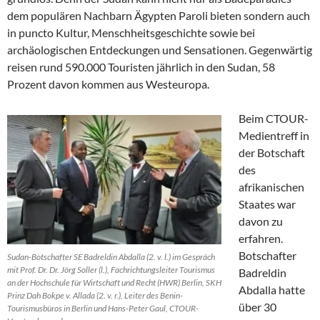
dem populären Nachbarn Ägypten Paroli bieten sondern auch
in puncto Kultur, Menschheitsgeschichte sowie bei
archäologischen Entdeckungen und Sensationen. Gegenwärtig
reisen rund 590.000 Touristen jährlich in den Sudan, 58
Prozent davon kommen aus Westeuropa.
Beim CTOUR-
Medientreff in
der Botschaft
des
afrikanischen
Staates war
davon zu
erfahren.
Botschafter
Sudan-Botschafter SE Badreldin Abdalla (2. v. l.) im Gespräch
mit Prof. Dr. Dr. Jörg Soller (l.), Fachrichtungsleiter Tourismus
Badreldin
an der Hochschule für Wirtschaft und Recht (HWR) Berlin, SKH
Abdalla hatte
Prinz Dah Bokpe v. Allada (2. v. r.), Leiter des Benin-
über 30
Tourismusbüros in Berlin und Hans-Peter Gaul, CTOUR-