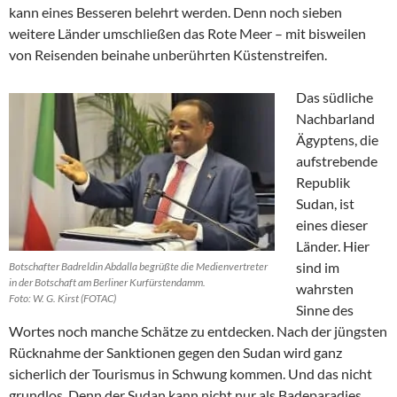
kann eines Besseren belehrt werden. Denn noch sieben
weitere Länder umschließen das Rote Meer – mit bisweilen
von Reisenden beinahe unberührten Küstenstreifen.
Das südliche
Nachbarland
Ägyptens, die
aufstrebende
Republik
Sudan, ist
eines dieser
Länder. Hier
sind im
Botschafter Badreldin Abdalla begrüßte die Medienvertreter
in der Botschaft am Berliner Kurfürstendamm.
wahrsten
Foto: W. G. Kirst (FOTAC)
Sinne des
Wortes noch manche Schätze zu entdecken. Nach der jüngsten
Rücknahme der Sanktionen gegen den Sudan wird ganz
sicherlich der Tourismus in Schwung kommen. Und das nicht
grundlos. Denn der Sudan kann nicht nur als Badeparadies