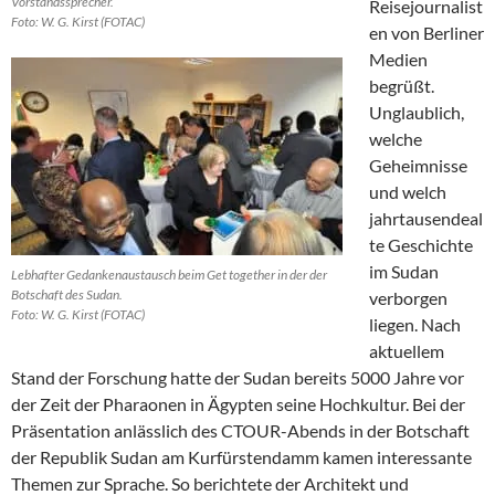
Vorstandssprecher.
Reisejournalist
Foto: W. G. Kirst (FOTAC)
en von Berliner
Medien
begrüßt.
Unglaublich,
welche
Geheimnisse
und welch
jahrtausendeal
te Geschichte
im Sudan
Lebhafter Gedankenaustausch beim Get together in der der
Botschaft des Sudan.
verborgen
Foto: W. G. Kirst (FOTAC)
liegen. Nach
aktuellem
Stand der Forschung hatte der Sudan bereits 5000 Jahre vor
der Zeit der Pharaonen in Ägypten seine Hochkultur. Bei der
Präsentation anlässlich des CTOUR-Abends in der Botschaft
der Republik Sudan am Kurfürstendamm kamen interessante
Themen zur Sprache. So berichtete der Architekt und