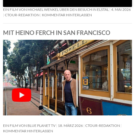
EIN FILM VON MICHAEL WENKEL ÜBER DEN BESUCH IN ELSTAL
4. MAI 2026
CTOUR-REDAKTION
KOMMENTAR HINTERLASSEN
MIT HEINO FERCH IN SAN FRANCISCO
EIN FILM VON BLUE PLANET TV
18. MÄRZ 2026
CTOUR-REDAKTION
KOMMENTAR HINTERLASSEN