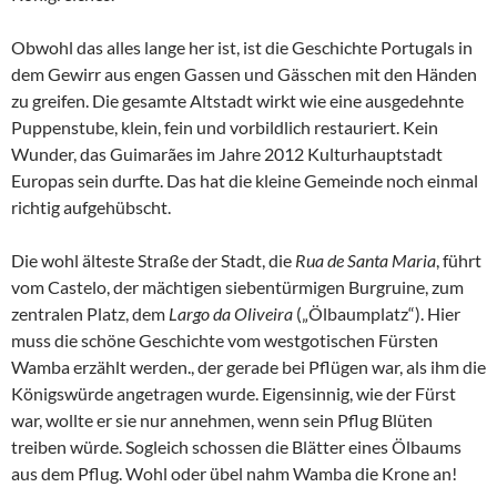
Obwohl das alles lange her ist, ist die Geschichte Portugals in
dem Gewirr aus engen Gassen und Gässchen mit den Händen
zu greifen. Die gesamte Altstadt wirkt wie eine ausgedehnte
Puppenstube, klein, fein und vorbildlich restauriert. Kein
Wunder, das Guimarães im Jahre 2012 Kulturhauptstadt
Europas sein durfte. Das hat die kleine Gemeinde noch einmal
richtig aufgehübscht.
Die wohl älteste Straße der Stadt, die
Rua de Santa Maria
, führt
vom Castelo, der mächtigen siebentürmigen Burgruine, zum
zentralen Platz, dem
Largo da Oliveira
(„Ölbaumplatz“). Hier
muss die schöne Geschichte vom westgotischen Fürsten
Wamba erzählt werden., der gerade bei Pflügen war, als ihm die
Königswürde angetragen wurde. Eigensinnig, wie der Fürst
war, wollte er sie nur annehmen, wenn sein Pflug Blüten
treiben würde. Sogleich schossen die Blätter eines Ölbaums
aus dem Pflug. Wohl oder übel nahm Wamba die Krone an!