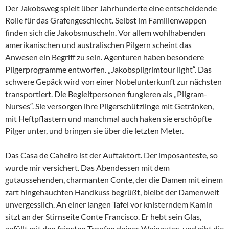
Der Jakobsweg spielt über Jahrhunderte eine entscheidende
Rolle für das Grafengeschlecht. Selbst im Familienwappen
finden sich die Jakobsmuscheln. Vor allem wohlhabenden
amerikanischen und australischen Pilgern scheint das
Anwesen ein Begriff zu sein. Agenturen haben besondere
Pilgerprogramme entworfen. „Jakobspilgrimtour light“. Das
schwere Gepäck wird von einer Nobelunterkunft zur nächsten
transportiert. Die Begleitpersonen fungieren als „Pilgram-
Nurses“. Sie versorgen ihre Pilgerschützlinge mit Getränken,
mit Heftpflastern und manchmal auch haken sie erschöpfte
Pilger unter, und bringen sie über die letzten Meter.
Das Casa de Caheiro ist der Auftaktort. Der imposanteste, so
wurde mir versichert. Das Abendessen mit dem
gutaussehenden, charmanten Conte, der die Damen mit einem
zart hingehauchten Handkuss begrüßt, bleibt der Damenwelt
unvergesslich. An einer langen Tafel vor knisterndem Kamin
sitzt an der Stirnseite Conte Francisco. Er hebt sein Glas,
gefüllt mit den feinsten Tropfen deines Weingutes, und gibt die