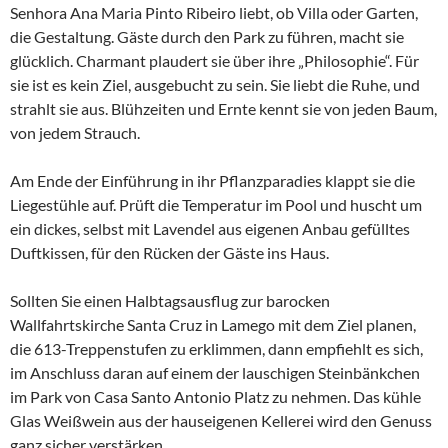
Senhora Ana Maria Pinto Ribeiro liebt, ob Villa oder Garten,
die Gestaltung. Gäste durch den Park zu führen, macht sie
glücklich. Charmant plaudert sie über ihre „Philosophie“. Für
sie ist es kein Ziel, ausgebucht zu sein. Sie liebt die Ruhe, und
strahlt sie aus. Blühzeiten und Ernte kennt sie von jeden Baum,
von jedem Strauch.
Am Ende der Einführung in ihr Pflanzparadies klappt sie die
Liegestühle auf. Prüft die Temperatur im Pool und huscht um
ein dickes, selbst mit Lavendel aus eigenen Anbau gefülltes
Duftkissen, für den Rücken der Gäste ins Haus.
Sollten Sie einen Halbtagsausflug zur barocken
Wallfahrtskirche Santa Cruz in Lamego mit dem Ziel planen,
die 613-Treppenstufen zu erklimmen, dann empfiehlt es sich,
im Anschluss daran auf einem der lauschigen Steinbänkchen
im Park von Casa Santo Antonio Platz zu nehmen. Das kühle
Glas Weißwein aus der hauseigenen Kellerei wird den Genuss
ganz sicher verstärken.