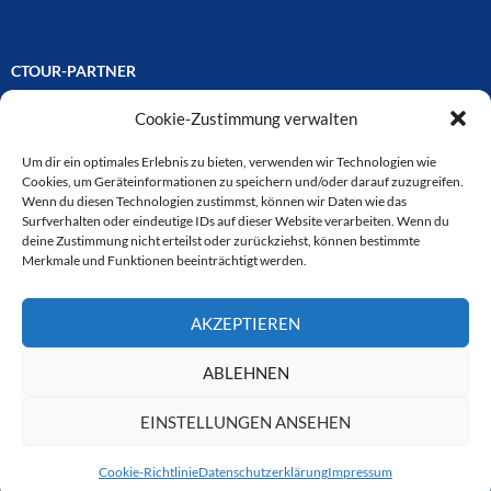
CTOUR-PARTNER
Cookie-Zustimmung verwalten
Unsere Reisejournalisten-Vereinigung ist über Mitglieder und
Ehrenmitglieder auf unterschiedliche Weise mit
ausgewählten Partnern der Medien- und Tourismusbranche
Um dir ein optimales Erlebnis zu bieten, verwenden wir Technologien wie
verbunden. Hier eine
Cookies, um Geräteinformationen zu speichern und/oder darauf zuzugreifen.
Auswahl der Online-Plattformen:
Wenn du diesen Technologien zustimmst, können wir Daten wie das
Surfverhalten oder eindeutige IDs auf dieser Website verarbeiten. Wenn du
deine Zustimmung nicht erteilst oder zurückziehst, können bestimmte
Merkmale und Funktionen beeinträchtigt werden.
CTOUR
AKZEPTIEREN
CTOUR der Club der Tourismus-Journalisten. Wir freuen uns immer
über Anfragen von neuen Mitgliedern. Nehmen Sie bei Interesse über
das Kontaktformular Kontakt zu uns auf. CTOUR über 30 Jahre im
ABLEHNEN
Dienst des Reisejournalismus.
EINSTELLUNGEN ANSEHEN
Cookie-Richtlinie
Datenschutzerklärung
Impressum
Datenschutzerklärung
Stolz präsentiert von WordPress