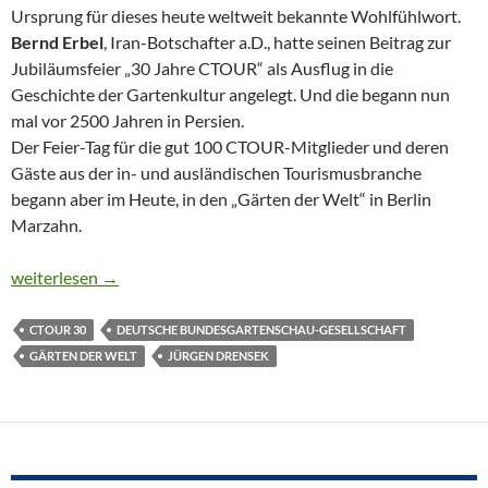
Ursprung für dieses heute weltweit bekannte Wohlfühlwort.
Bernd Erbel
, Iran-Botschafter a.D., hatte seinen Beitrag zur
Jubiläumsfeier „30 Jahre CTOUR“ als Ausflug in die
Geschichte der Gartenkultur angelegt. Und die begann nun
mal vor 2500 Jahren in Persien.
Der Feier-Tag für die gut 100 CTOUR-Mitglieder und deren
Gäste aus der in- und ausländischen Tourismusbranche
begann aber im Heute, in den „Gärten der Welt“ in Berlin
Marzahn.
SO VIEL GRÜN WAR NOCH NIE!
weiterlesen
→
CTOUR 30
DEUTSCHE BUNDESGARTENSCHAU-GESELLSCHAFT
GÄRTEN DER WELT
JÜRGEN DRENSEK