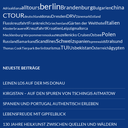
berlin
alltours
Brandenburg
china
Bulgarien
Adria
aldiana
CTOUR
DRV
Dresden
donau
deutschland
Dänemark
Estland
Italien
Frankreich
Gärten der Welt
Flusskreuzfahrt
hotel
Griechenland
Kreuzfahrt
Kroatien
Leipzig
mallorca
Klosterbrauerei
Polen
neuzelle
nicko Cruises
Ostsee
Mecklenburg-Vorpommern
moskau
Schweiz
spanien
Scandlines
stralsund
Russland
Samarkand
spreewald
TUI
Usbekistan
ägypten
Österreich
tourismus
Thomas Cook
Tierpark Berlin
NEUESTE BEITRÄGE
LEINEN LOS AUF DER MS DONAU
KIRGISTAN – AUF DEN SPUREN VON TSCHINGIS AITMATOW
SPANIEN UND PORTUGAL AUTHENTISCH ERLEBEN
LEBENSFREUDE MIT GIPFELBLICK
130 JAHRE HEILKUNST ZWISCHEN QUELLEN UND WÄLDERN