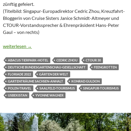
zünftig gefeiert.
(Titelbild: Singapur-Europadirektor Cedric Zhou, Kreuzfahrt-
Bloggerin von Cruise Sisters Janice Schmidt-Altmeyer und
CTOUR-Vorstandssprecher & Ehrenpräsident Hans-Peter
Gaul – von rechts)
MIT DER SEILBAHN ZUM JUBILÄUMS-SOMMERFEST
weiterlesen
→
ABACUS TIERPARK-HOTEL
CEDRIC ZHOU
CTOUR 30
DEUTSCHE BUNDESGARTENSCHAU-GESELLSCHAFT
FEENGROTTEN
FLORIADE 2022
GÄRTEN DER WELT
GARTENTRÄUME SACHSEN-ANHALT
KONRAD GULDON
POLEN-TRAVEL
SAALFELD-TOURISMUS
SINGAPUR-TOURISMUS
USBEKISTAN
YVONNE WAGNER