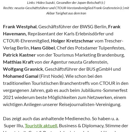
Links: Hideo Suzuki, Gesandter der Japan-Botschaft (r.)
Rechts: neusta-Geschäftsführer und CTOUR-Vorstandsmitglied Frank Grafenstein (r.) mit
Akbar Tarighat aus dem Iran
Frank Westphal
, Geschäftsführer der BWSG Berlin,
Frank
Havemann,
Repräsentant der Karls Erlebnisdörfer und
CT
O
UR-Ehrenmitglied,
Holger Kretzschmar
vom Trescher-
Verlag Berlin,
Hans Göbel
, Chef des Potsdamer Tulpenfestes,
Patrick Kastner
von der Tourismus Marketing Brandenburg,
Matthias Kraft
von der Agentur neusta Grafenstein,
Wolfgang Grasnick
, Geschäftsführer der BUS gGmbH und
Mohamed Gamal
(First Node). Wie schon bei den
traditionellen Touristischen Branchentreffs von CTOUR in den
vergangenen Jahren, gab es auch beim Jubiläums-Sommerfest
2021 wiederum beste Möglichkeiten zum Netzwerken, einem
wichtigen Anliegen unserer Reisejournalisten-Vereinigung.
Das zeigt auch das anhaltende Medienecho. So haben u. a.
Super Illu,
Touristik aktuell
, Business & Diplomacy, Stimme der