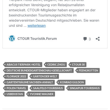
ABACUS TIERPARK-HOTEL
CEDRIC ZHOU
CTOUR 30
DEUTSCHE BUNDESGARTENSCHAU-GESELLSCHAFT
FEENGROTTEN
FLORIADE 2022
GÄRTEN DER WELT
GARTENTRÄUME SACHSEN-ANHALT
KONRAD GULDON
POLEN-TRAVEL
SAALFELD-TOURISMUS
SINGAPUR-TOURISMUS
USBEKISTAN
YVONNE WAGNER