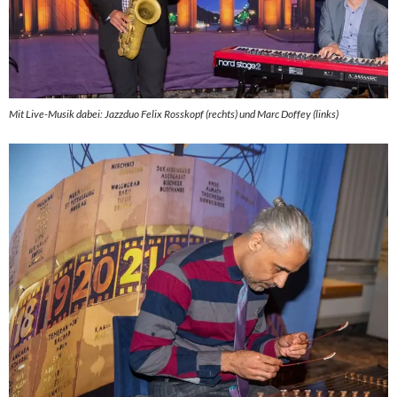
Mit Live-Musik dabei: Jazzduo Felix Rosskopf (rechts) und Marc Doffey (links)