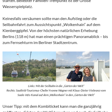
starten. Beliebter Familien-Treffpunkt ist der Große
Wasserspielplatz.
Keinesfalls versäumen sollte man den Aufstieg oder die
Seilbahnfahrt zum Aussichtspunkt „Wolkenhain“ auf dem
Kienberggipfel. Von der höchsten natürlichen Erhebung
Berlins (118 m) hat man einen prächtigen Panoramablick – bis
zum Fernsehturm im Berliner Stadtzentrum.
Links: Mit der Seilbahn in die „Gärten der Welt“
Rechts: Saalfeld-Tourismus-Chefin Yvonne Wagner mit Klaus-Dieter Viebranz vom
Saale-Info-Kanal auf dem „Wolkenhain“ in den „Gärten der Welt“
Unser Tipp: mit dem Kombiticket kann man die ganzjährig