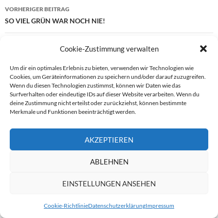
Beitragsnavigation
VORHERIGER BEITRAG
SO VIEL GRÜN WAR NOCH NIE!
NÄCHSTER BEITRAG
Cookie-Zustimmung verwalten
30 JAHRE CTOUR
Um dir ein optimales Erlebnis zu bieten, verwenden wir Technologien wie
Cookies, um Geräteinformationen zu speichern und/oder darauf zuzugreifen.
Wenn du diesen Technologien zustimmst, können wir Daten wie das
Surfverhalten oder eindeutige IDs auf dieser Website verarbeiten. Wenn du
EIN KOMMENTAR ZU „MIT DER SEILBAHN ZUM
deine Zustimmung nicht erteilst oder zurückziehst, können bestimmte
JUBILÄUMS-SOMMERFEST“
Merkmale und Funktionen beeinträchtigt werden.
Pingback:
30 JAHRE CTOUR - CTOUR
AKZEPTIEREN
ABLEHNEN
DIE KOMMENTARE SIND GESCHLOSSEN.
EINSTELLUNGEN ANSEHEN
Cookie-Richtlinie
Datenschutzerklärung
Impressum