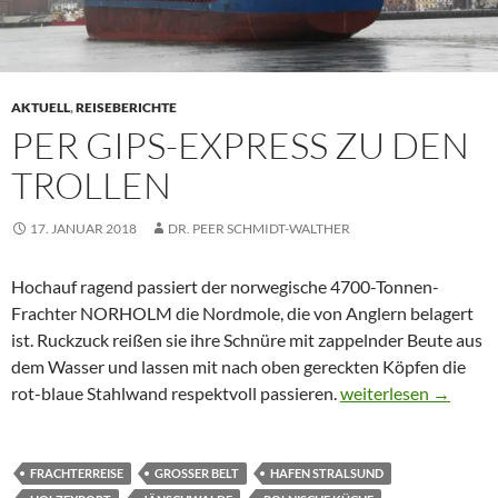
AKTUELL
,
REISEBERICHTE
PER GIPS-EXPRESS ZU DEN
TROLLEN
17. JANUAR 2018
DR. PEER SCHMIDT-WALTHER
Hochauf ragend passiert der norwegische 4700-Tonnen-
Frachter NORHOLM die Nordmole, die von Anglern belagert
ist. Ruckzuck reißen sie ihre Schnüre mit zappelnder Beute aus
dem Wasser und lassen mit nach oben gereckten Köpfen die
Per Gips-Express zu 
rot-blaue Stahlwand respektvoll passieren.
weiterlesen
→
FRACHTERREISE
GROSSER BELT
HAFEN STRALSUND