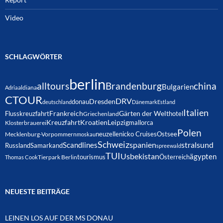
Video
SCHLAGWÖRTER
berlin
alltours
Brandenburg
china
Bulgarien
Adria
aldiana
CTOUR
DRV
Dresden
donau
deutschland
Dänemark
Estland
Italien
Frankreich
Gärten der Welt
Flusskreuzfahrt
hotel
Griechenland
Kreuzfahrt
Kroatien
Leipzig
mallorca
Klosterbrauerei
Polen
neuzelle
nicko Cruises
Ostsee
Mecklenburg-Vorpommern
moskau
Schweiz
spanien
Scandlines
stralsund
Russland
Samarkand
spreewald
TUI
Usbekistan
ägypten
Österreich
tourismus
Thomas Cook
Tierpark Berlin
NEUESTE BEITRÄGE
LEINEN LOS AUF DER MS DONAU