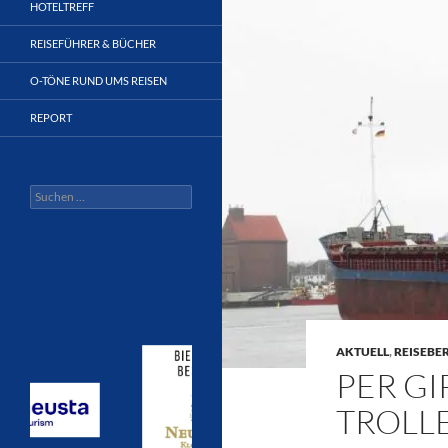
HOTELTREFF
REISEFÜHRER & BÜCHER
O-TÖNE RUND UMS REISEN
REPORT
Suchen
nach:
AKTUELL
,
REISEBE
PER GI
TROLL