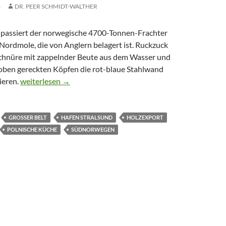
8
DR. PEER SCHMIDT-WALTHER
passiert der norwegische 4700-Tonnen-Frachter
dmole, die von Anglern belagert ist. Ruckzuck
 Schnüre mit zappelnder Beute aus dem Wasser und
 oben gereckten Köpfen die rot-blaue Stahlwand
Per Gips-Express zu den Trollen
ieren.
weiterlesen
→
GROSSER BELT
HAFEN STRALSUND
HOLZEXPORT
POLNISCHE KÜCHE
SÜDNORWEGEN