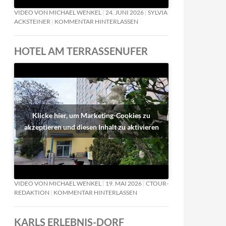
VIDEO VON MICHAEL WENKEL
24. JUNI 2026
SYLVIA
ACKSTEINER
KOMMENTAR HINTERLASSEN
HOTEL AM TERRASSENUFER
Klicke hier, um Marketing-Cookies zu
akzeptieren und diesen Inhalt zu aktivieren
VIDEO VON MICHAEL WENKEL
19. MAI 2026
CTOUR-
REDAKTION
KOMMENTAR HINTERLASSEN
KARLS ERLEBNIS-DORF