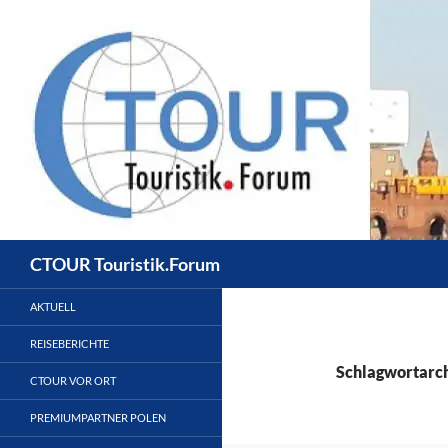
Zum
Inhalt
springen
Suchen
CTOUR Touristik.Forum
AKTUELL
REISEBERICHTE
Schlagwortarch
CTOUR VOR ORT
PREMIUMPARTNER POLEN