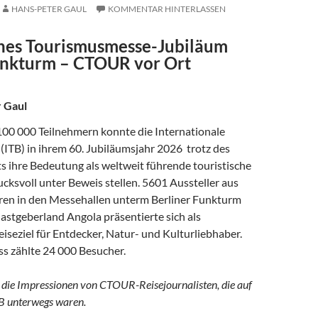
HANS-PETER GAUL
KOMMENTAR HINTERLASSEN
ches Tourismusmesse-Jubiläum
unkturm
– CTOUR vor Ort
 Gaul
00 000 Teilnehmern konnte die Internationale
(ITB) in ihrem 60. Jubiläumsjahr 2026 trotz des
s ihre Bedeutung als weltweit führende touristische
cksvoll unter Beweis stellen. 5601 Aussteller aus
en in den Messehallen unterm Berliner Funkturm
astgeberland Angola präsentierte sich als
iseziel für Entdecker, Natur- und Kulturliebhaber.
s zählte 24 000 Besucher.
 die Impressionen von CTOUR-Reisejournalisten, die auf
B unterwegs waren.