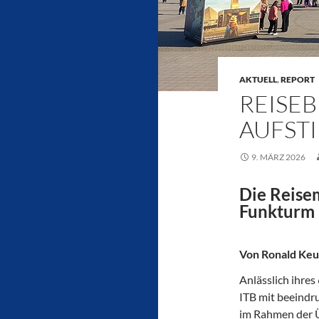
AKTUELL
,
REPORT
REISE
AUFST
9. MÄRZ 2026
Die Reise
Funkturm 
Von Ronald Keu
Anlässlich ihres
ITB mit beeindr
im Rahmen der Ü