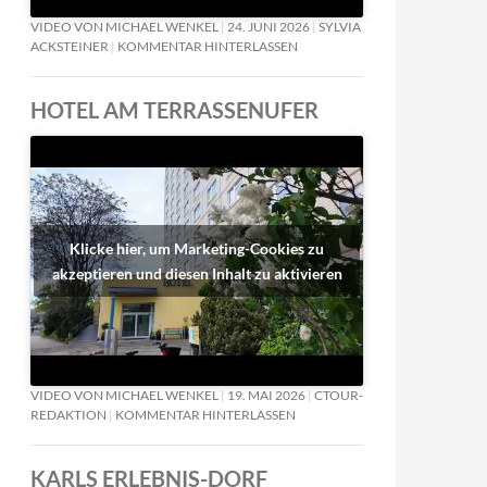
VIDEO VON MICHAEL WENKEL
24. JUNI 2026
SYLVIA
ACKSTEINER
KOMMENTAR HINTERLASSEN
HOTEL AM TERRASSENUFER
Klicke hier, um Marketing-Cookies zu
akzeptieren und diesen Inhalt zu aktivieren
VIDEO VON MICHAEL WENKEL
19. MAI 2026
CTOUR-
REDAKTION
KOMMENTAR HINTERLASSEN
KARLS ERLEBNIS-DORF