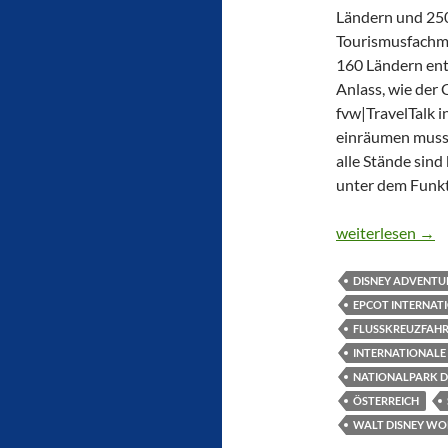
Ländern und 250
Tourismusfachme
160 Ländern entw
Anlass, wie der
fvw|TravelTalk 
einräumen muss.
alle Stände sind
unter dem Funk
REISEBRANCHE
weiterlesen
→
DISNEY ADVENT
EPCOT INTERNAT
FLUSSKREUZFAH
INTERNATIONALE
NATIONALPARK 
ÖSTERREICH
WALT DISNEY WO