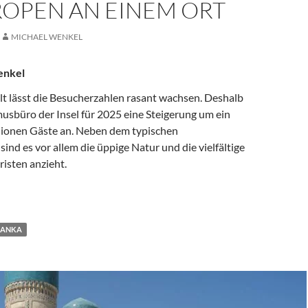
ROPEN AN EINEM ORT
MICHAEL WENKEL
enkel
alt lässt die Besucherzahlen rasant wachsen. Deshalb
musbüro der Insel für 2025 eine Steigerung um ein
llionen Gäste an. Neben dem typischen
ind es vor allem die üppige Natur und die vielfältige
risten anzieht.
DAS BESTE AUS DEN TROPEN AN EINEM ORT
 LANKA