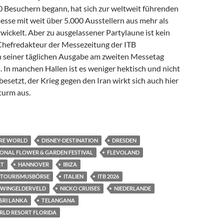
 Besuchern begann, hat sich zur weltweit führenden
sse mit weit über 5.000 Ausstellern aus mehr als
ickelt. Aber zu ausgelassener Partylaune ist kein
 Chefredakteur der Messezeitung der ITB
in seiner täglichen Ausgabe am zweiten Messetag
 In manchen Hallen ist es weniger hektisch und nicht
 besetzt, der Krieg gegen den Iran wirkt sich auch hier
turm aus.
 WEITER IM AUFSTIEGSKURS
URE WORLD
DISNEY-DESTINATION
DRESDEN
IONAL FLOWER & GARDEN FESTIVAL
FLEVOLAND
RT
HANNOVER
IBIZA
 TOURISMUSBÖRSE
ITALIEN
ITB 2026
DWINGELDERVELD
NICKO CRUISES
NIEDERLANDE
SRI LANKA
TELANGANA
RLD RESORT FLORIDA