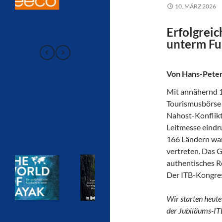
10. MÄRZ 2026
Erfolgrei
unterm F
Von Hans-Peter
Mit annähernd 1
Tourismusbörse 
Nahost-Konflikt
Leitmesse eindru
166 Ländern war
vertreten. Das G
authentisches Re
Der ITB-Kongres
Wir starten heute
der Jubiläums-IT