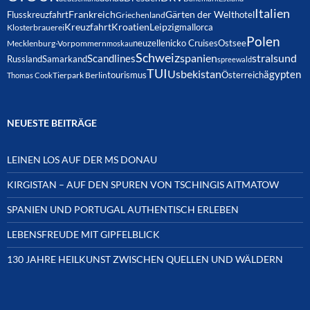
Italien
Frankreich
Gärten der Welt
Flusskreuzfahrt
hotel
Griechenland
Kreuzfahrt
Kroatien
Leipzig
mallorca
Klosterbrauerei
Polen
neuzelle
nicko Cruises
Ostsee
Mecklenburg-Vorpommern
moskau
Schweiz
spanien
Scandlines
stralsund
Russland
Samarkand
spreewald
TUI
Usbekistan
ägypten
Österreich
tourismus
Thomas Cook
Tierpark Berlin
NEUESTE BEITRÄGE
LEINEN LOS AUF DER MS DONAU
KIRGISTAN – AUF DEN SPUREN VON TSCHINGIS AITMATOW
SPANIEN UND PORTUGAL AUTHENTISCH ERLEBEN
LEBENSFREUDE MIT GIPFELBLICK
130 JAHRE HEILKUNST ZWISCHEN QUELLEN UND WÄLDERN