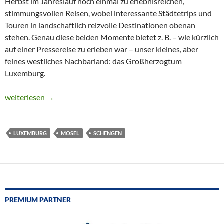
Herbst im Jahreslauf noch einmal zu erlebnisreichen,
stimmungsvollen Reisen, wobei interessante Städtetrips und
Touren in landschaftlich reizvolle Destinationen obenan
stehen. Genau diese beiden Momente bietet z. B. – wie kürzlich
auf einer Pressereise zu erleben war – unser kleines, aber
feines westliches Nachbarland: das Großherzogtum
Luxemburg.
CTOUR on Tour: Metropole und Moselregion – herbstliche Imp
weiterlesen
→
LUXEMBURG
MOSEL
SCHENGEN
PREMIUM PARTNER