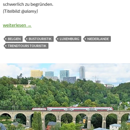
schwerlich zu begründen.
(Titelbild: @alamy)
BESUCH BEI DREI MONARCHIEN
weiterlesen
→
BELGIEN
BUSTOURISTIK
LUXEMBURG
NIEDERLANDE
TRENDTOURS TOURISTIK