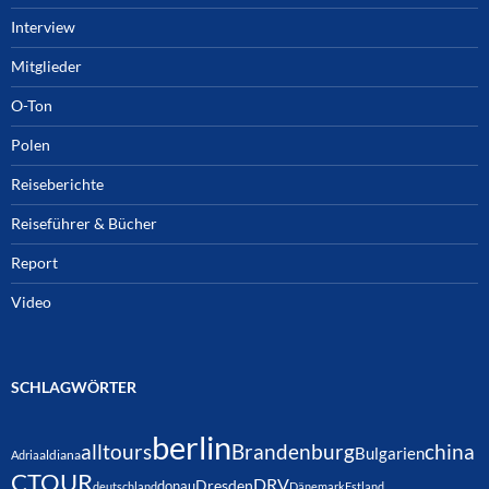
Interview
Mitglieder
O-Ton
Polen
Reiseberichte
Reiseführer & Bücher
Report
Video
SCHLAGWÖRTER
berlin
alltours
Brandenburg
china
Bulgarien
Adria
aldiana
CTOUR
DRV
Dresden
donau
deutschland
Dänemark
Estland