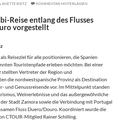
ANETTE RIETZ
KOMMENTAR HINTERLASSEN
i-Reise entlang des Flusses
ro vorgestellt
tz
als Reiseziel für alle positionieren, die Spanien
annten Touristenpfade erleben möchten. Bei einer
 stellten Vertreter der Region und
en die nordwestspanische Provinz als Destination
tur- und Genussreisende vor. Im Mittelpunkt standen
urismus, Weinerlebnisse und das außergewöhnliche
e der Stadt Zamora sowie die Verbindung mit Portugal
samen Fluss Duero/Douro. Koordiniert wurde die
on CTOUR-Mitglied Rainer Schilling.
PORTUGAL AUTHENTISCH ERLEBEN