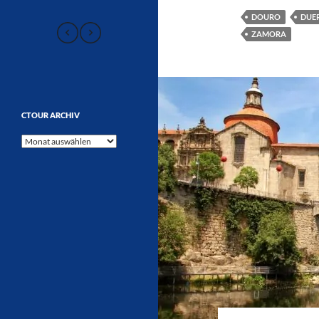
DOURO
DUE
ZAMORA
CTOUR ARCHIV
CTOUR
Archiv