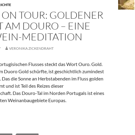
RICHTE
 ON TOUR: GOLDENER
T AM DOURO – EINE
EIN-MEDITATION
7
VERONIKA ZICKENDRAHT
rtugisischen Flusses steckt das Wort Ouro. Gold.
m Duoro Gold schürfte, ist geschichtlich zumindest
. Das die Sonne an Herbstabenden im Fluss golden
t und ist Teil des Reizes dieser
chaft. Das Douro-Tal im Norden Portugals ist eines
sten Weinanbaugebiete Europas.
 Goldener Herbst am Douro – eine Portwein-Meditation