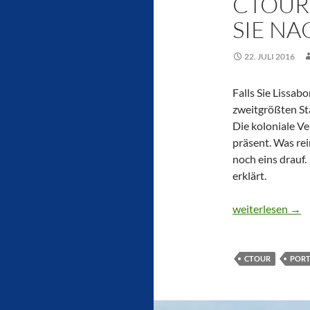
CTOUR
SIE N
22. JULI 2016
Falls Sie Lissa
zweitgrößten Sta
Die koloniale Ve
präsent. Was rei
noch eins drauf
erklärt.
CTOUR on Tour:
weiterlesen
→
CTOUR
POR