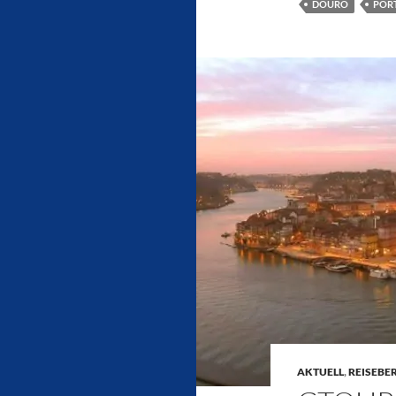
DOURO
POR
AKTUELL
,
REISEBE