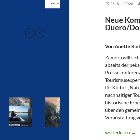
28. JULI 2026
Neue Komb
Duero/Dou
Von Anette Rie
Zamora will sich 
abseits der bek
Pressekonferenz
Tourismusexpert
für Kultur-, Na
nachhaltiger To
historische Erb
über den gemein
Veranstaltung v
SPANIEN UND 
weiterlesen
→