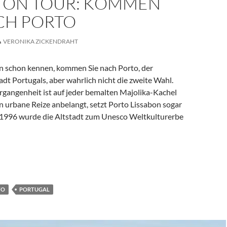
 ON TOUR: KOMMEN
ACH PORTO
VERONIKA ZICKENDRAHT
bon schon kennen, kommen Sie nach Porto, der
dt Portugals, aber wahrlich nicht die zweite Wahl.
rgangenheit ist auf jeder bemalten Majolika-Kachel
n urbane Reize anbelangt, setzt Porto Lissabon sogar
. 1996 wurde die Altstadt zum Unesco Weltkulturerbe
 Kommen Sie nach Porto
TO
PORTUGAL