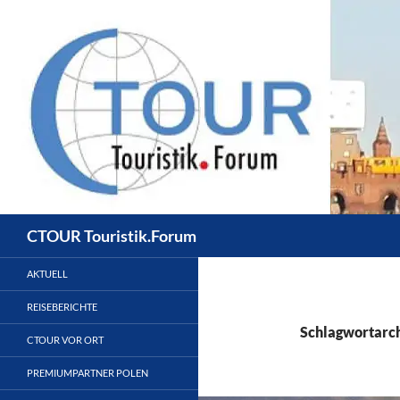
Zum
Inhalt
springen
Suchen
CTOUR Touristik.Forum
AKTUELL
REISEBERICHTE
Schlagwortarch
CTOUR VOR ORT
PREMIUMPARTNER POLEN