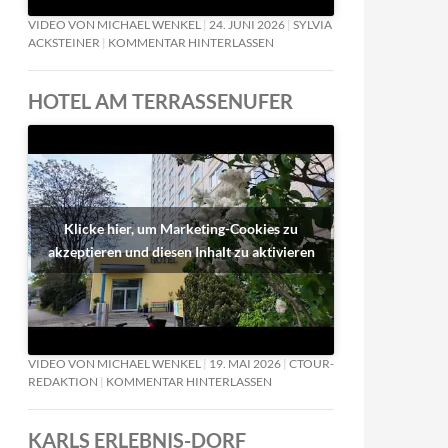
VIDEO VON MICHAEL WENKEL
24. JUNI 2026
SYLVIA
ACKSTEINER
KOMMENTAR HINTERLASSEN
HOTEL AM TERRASSENUFER
Klicke hier, um Marketing-Cookies zu
akzeptieren und diesen Inhalt zu aktivieren
VIDEO VON MICHAEL WENKEL
19. MAI 2026
CTOUR-
REDAKTION
KOMMENTAR HINTERLASSEN
KARLS ERLEBNIS-DORF