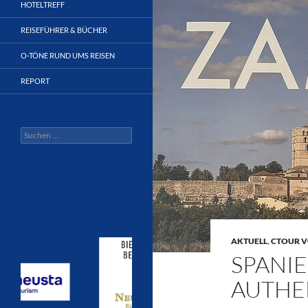
HOTELTREFF
REISEFÜHRER & BÜCHER
O-TÖNE RUND UMS REISEN
REPORT
Suchen
nach:
AKTUELL
,
CTOUR V
SPANI
AUTHE