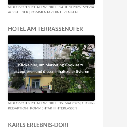
VIDEO VON MICHAEL WENKEL
24. JUNI 2026
SYLVIA
ACKSTEINER
KOMMENTAR HINTERLASSEN
HOTEL AM TERRASSENUFER
Klicke hier, um Marketing-Cookies zu
akzeptieren und diesen Inhalt zu aktivieren
VIDEO VON MICHAEL WENKEL
19. MAI 2026
CTOUR-
REDAKTION
KOMMENTAR HINTERLASSEN
KARLS ERLEBNIS-DORF