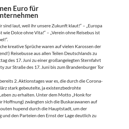
nen Euro für
unternehmen
ir sind laut, weil ihr unsere Zukunft klaut!“ – „Europa
t wie Dolce ohne Vita!“ – „Verein ohne Reisebus ist
el!“.
iche kreative Sprüche waren auf vielen Karossen der
end!) Reisebusse aus allen Teilen Deutschlands zu
ttag des 17. Juni zu einer großangelegten Sternfahrt
City zur Straße des 17. Juni bis zum Brandenburger Tor
bereits 2. Aktionstages war es, die durch die Corona-
ärz stark gebeutelte, ja existenzbedrohte
eben zu erhalten. Unter dem Motto „Honk for
r Hoffnung) zwängten sich die Buskarawanen auf
outen hupend durch die Hauptstadt, um der
 und den Parteien den Ernst der Lage deutlich zu