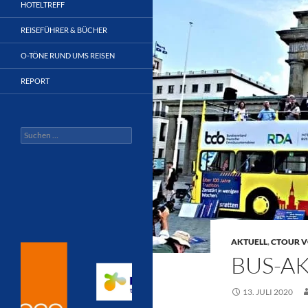
HOTELTREFF
REISEFÜHRER & BÜCHER
O-TÖNE RUND UMS REISEN
REPORT
Suchen
nach:
AKTUELL
,
CTOUR V
BUS-AK
13. JULI 2020