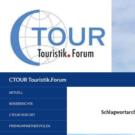
Zum
Inhalt
springen
Suchen
CTOUR Touristik.Forum
AKTUELL
REISEBERICHTE
Schlagwortarch
CTOUR VOR ORT
PREMIUMPARTNER POLEN