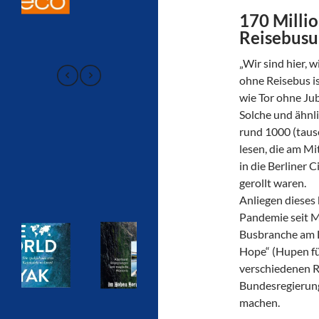
170 Millio
Reisebus
„Wir sind hier, w
ohne Reisebus is
wie Tor ohne Jub
Solche und ähnl
rund 1000 (taus
lesen, die am Mi
in die Berliner 
gerollt waren.
Anliegen dieses 
Pandemie seit M
Busbranche am L
Hope“ (Hupen fü
verschiedenen R
Bundesregierung
machen.