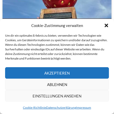
Cookie-Zustimmung verwalten
EIN FILM VON MICHAEL WENKEL ÜBER DEN BESUCH IN ELSTAL
4. MAI 2026
CTOUR-REDAKTION
KOMMENTAR HINTERLASSEN
Um dir ein optimales Erlebnis zu bieten, verwenden wir Technologien wie
Cookies, um Geräteinformationen zu speichern und/oder darauf zuzugreifen.
Wenn du diesen Technologien zustimmst, können wir Daten wie das
MIT HEINO FERCH IN SAN FRANCISCO
Surfverhalten oder eindeutige IDs auf dieser Website verarbeiten. Wenn du
deine Zustimmung nicht erteilst oder zurückziehst, können bestimmte
Merkmale und Funktionen beeinträchtigt werden.
AKZEPTIEREN
ABLEHNEN
EINSTELLUNGEN ANSEHEN
Cookie-Richtlinie
Datenschutzerklärung
Impressum