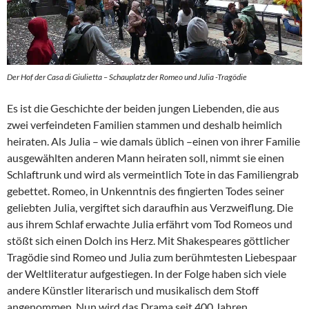
Der Hof der Casa di Giulietta – Schauplatz der Romeo und Julia -Tragödie
Es ist die Geschichte der beiden jungen Liebenden, die aus
zwei verfeindeten Familien stammen und deshalb heimlich
heiraten. Als Julia – wie damals üblich –einen von ihrer Familie
ausgewählten anderen Mann heiraten soll, nimmt sie einen
Schlaftrunk und wird als vermeintlich Tote in das Familiengrab
gebettet. Romeo, in Unkenntnis des fingierten Todes seiner
geliebten Julia, vergiftet sich daraufhin aus Verzweiflung. Die
aus ihrem Schlaf erwachte Julia erfährt vom Tod Romeos und
stößt sich einen Dolch ins Herz. Mit Shakespeares göttlicher
Tragödie sind Romeo und Julia zum berühmtesten Liebespaar
der Weltliteratur aufgestiegen. In der Folge haben sich viele
andere Künstler literarisch und musikalisch dem Stoff
angenommen. Nun wird das Drama seit 400 Jahren