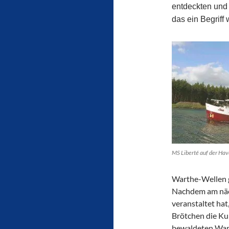
entdeckten und
das ein Begriff
MS Liberté auf der Ha
Warthe-Wellen gl
Nachdem am näc
veranstaltet hat
Brötchen die Kul
bewaldeten Wart