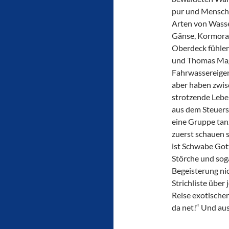
pur und Mensche
Arten von Wasse
Gänse, Kormorane
Oberdeck fühlen 
und Thomas Magn
Fahrwassereigen
aber haben zwis
strotzende Leben
aus dem Steuers
eine Gruppe tan
zuerst schauen 
ist Schwabe Gott
Störche und soga
Begeisterung nic
Strichliste über
Reise exotischer
da net!“ Und au