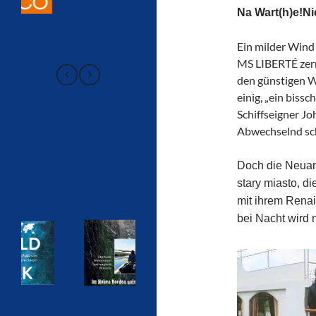
Na Wart(h)e!Nic
Ein milder Wind
MS LIBERTÉ zerr
den günstigen W
einig, „ein biss
Schiffseigner J
Abwechselnd sch
Doch die Neuan
stary miasto, di
mit ihrem Rena
bei Nacht wird 