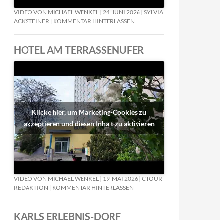
VIDEO VON MICHAEL WENKEL
24. JUNI 2026
SYLVIA
ACKSTEINER
KOMMENTAR HINTERLASSEN
HOTEL AM TERRASSENUFER
Klicke hier, um Marketing-Cookies zu
akzeptieren und diesen Inhalt zu aktivieren
VIDEO VON MICHAEL WENKEL
19. MAI 2026
CTOUR-
REDAKTION
KOMMENTAR HINTERLASSEN
KARLS ERLEBNIS-DORF