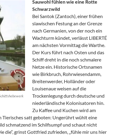
Sauwohl fühlen wie eine Rotte
Schwarzwild
Bei Santok (Zantoch), einer frühen
slawischen Festung an der Grenze
nach Germanien, von der noch ein
Wachturm kündet, verlässt LIBERTÉ
am nächsten Vormittag die Warthe.
Der Kurs führt nach Osten und das
Schiff dreht in die noch schmalere
Netze ein. Historische Ortsnamen
wie Birkbruch, Rohrwiesendamm,
Breitenwerder, Holländer oder
Louisenaue weisen auf die
Trockenlegung durch deutsche und
s Schiffshebewerk
niederländische Kolonisatoren hin.
Zu Kaffee und Kuchen wird am
 Tierisches satt geboten: Ungerührt wühlt eine
ld schmatzend im Schilfsumpf und schaut nicht
ie die“, grinst Gottfried zufrieden, „fühle mir uns hier