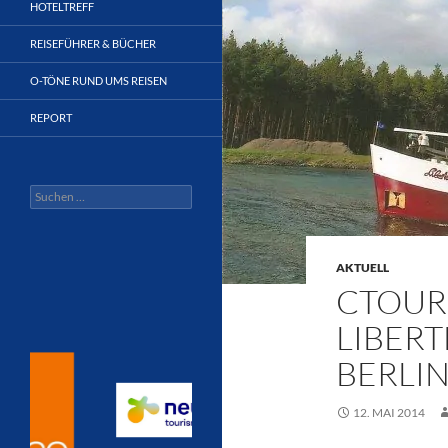
HOTELTREFF
REISEFÜHRER & BÜCHER
O-TÖNE RUND UMS REISEN
REPORT
Suchen
nach:
AKTUELL
CTOUR 
LIBER
BERLI
12. MAI 2014