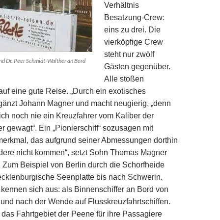
Verhältnis
Besatzung-Crew:
eins zu drei. Die
vierköpfige Crew
steht nur zwölf
und Dr. Peer Schmidt-Walther an Bord
Gästen gegenüber.
Alle stoßen
f eine gute Reise. „Durch ein exotisches
rgänzt Johann Magner und macht neugierig, „denn
ich noch nie ein Kreuzfahrer vom Kaliber der
 gewagt“. Ein „Pionierschiff“ sozusagen mit
smerkmal, das aufgrund seiner Abmessungen dorthin
andere nicht kommen“, setzt Sohn Thomas Magner
. Zum Beispiel von Berlin durch die Schorfheide
ecklenburgische Seenplatte bis nach Schwerin.
kennen sich aus: als Binnenschiffer an Bord von
und nach der Wende auf Flusskreuzfahrtschiffen.
das Fahrtgebiet der Peene für ihre Passagiere