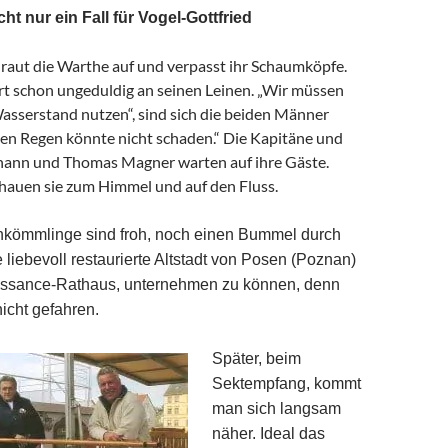
ht nur ein Fall für Vogel-Gottfried
 raut die Warthe auf und verpasst ihr Schaumköpfe.
t schon ungeduldig an seinen Leinen. „Wir müssen
asserstand nutzen“, sind sich die beiden Männer
chen Regen könnte nicht schaden.“ Die Kapitäne und
ohann und Thomas Magner warten auf ihre Gäste.
auen sie zum Himmel und auf den Fluss.
kömmlinge sind froh, noch einen Bummel durch
e liebevoll restaurierte Altstadt von Posen (Poznan)
issance-Rathaus, unternehmen zu können, denn
nicht gefahren.
Später, beim
Sektempfang, kommt
man sich langsam
näher. Ideal das