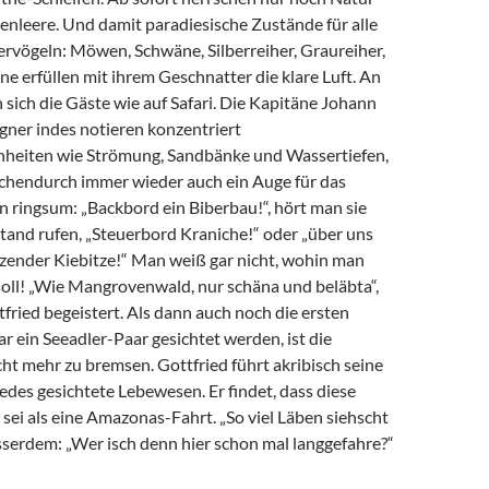
nleere. Und damit paradiesische Zustände für alle
rvögeln: Möwen, Schwäne, Silberreiher, Graureiher,
 erfüllen mit ihrem Geschnatter die klare Luft. An
sich die Gäste wie auf Safari. Die Kapitäne Johann
er indes notieren konzentriert
heiten wie Strömung, Sandbänke und Wassertiefen,
chendurch immer wieder auch ein Auge für das
 ringsum: „Backbord ein Biberbau!“, hört man sie
tand rufen, „Steuerbord Kraniche!“ oder „über uns
zender Kiebitze!“ Man weiß gar nicht, wohin man
soll! „Wie Mangrovenwald, nur schäna und beläbta“,
fried begeistert. Als dann auch noch die ersten
r ein Seeadler-Paar gesichtet werden, ist die
ht mehr zu bremsen. Gottfried führt akribisch seine
 jedes gesichtete Lebewesen. Er findet, dass diese
 sei als eine Amazonas-Fahrt. „So viel Läben siehscht
sserdem: „Wer isch denn hier schon mal langgefahre?“