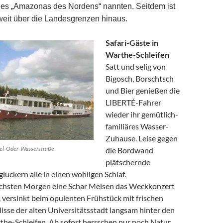
 es „Amazonas des Nordens“ nannten. Seitdem ist
 weit über die Landesgrenzen hinaus.
Safari-Gäste in
Warthe-Schleifen
Satt und selig von
Bigosch, Borschtsch
und Bier genießen die
LIBERTÉ-Fahrer
wieder ihr gemütlich-
familiäres Wasser-
Zuhause. Leise gegen
vel-Oder-Wasserstraße
die Bordwand
plätschernde
uckern alle in einen wohligen Schlaf.
hsten Morgen eine Schar Meisen das Weckkonzert
, versinkt beim opulenten Frühstück mit frischen
isse der alten Universitätsstadt langsam hinter den
he-Schleifen. Ab sofort herrschen nur noch Natur