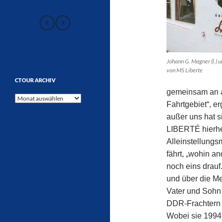
Johann G. Magner (l.) 
von MS Liberte
CTOUR ARCHIV
gemeinsam an au
CTOUR
Fahrtgebiet“, e
Archiv
außer uns hat s
LIBERTÉ hierher
Alleinstellung
fährt, „wohin 
noch eins drauf
und über die M
Vater und Sohn 
DDR-Frachtern 
Wobei sie 1994 