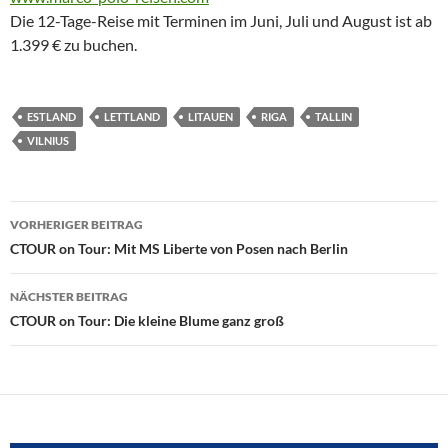
Die 12-Tage-Reise mit Terminen im Juni, Juli und August ist ab
1.399 € zu buchen.
ESTLAND
LETTLAND
LITAUEN
RIGA
TALLIN
VILNIUS
Beitragsnavigation
VORHERIGER BEITRAG
CTOUR on Tour: Mit MS Liberte von Posen nach Berlin
NÄCHSTER BEITRAG
CTOUR on Tour: Die kleine Blume ganz groß