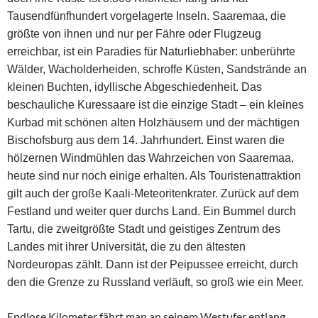
Tausendfünfhundert vorgelagerte Inseln. Saaremaa, die
größte von ihnen und nur per Fähre oder Flugzeug
erreichbar, ist ein Paradies für Naturliebhaber: unberührte
Wälder, Wacholderheiden, schroffe Küsten, Sandstrände an
kleinen Buchten, idyllische Abgeschiedenheit. Das
beschauliche Kuressaare ist die einzige Stadt – ein kleines
Kurbad mit schönen alten Holzhäusern und der mächtigen
Bischofsburg aus dem 14. Jahrhundert. Einst waren die
hölzernen Windmühlen das Wahrzeichen von Saaremaa,
heute sind nur noch einige erhalten. Als Touristenattraktion
gilt auch der große Kaali-Meteoritenkrater. Zurück auf dem
Festland und weiter quer durchs Land. Ein Bummel durch
Tartu, die zweitgrößte Stadt und geistiges Zentrum des
Landes mit ihrer Universität, die zu den ältesten
Nordeuropas zählt. Dann ist der Peipussee erreicht, durch
den die Grenze zu Russland verläuft, so groß wie ein Meer.
Endlose Kilometer fährt man an seinem Westufer entlang,