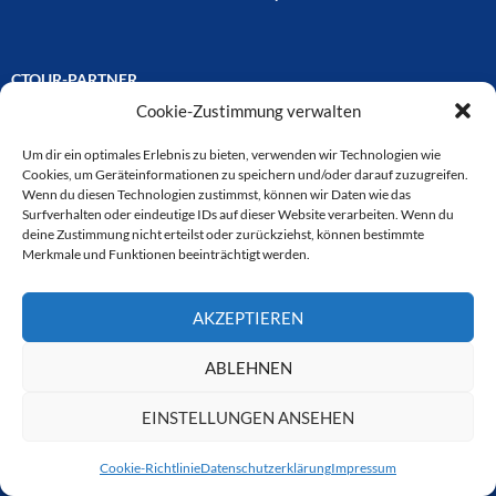
CTOUR-PARTNER
Cookie-Zustimmung verwalten
Unsere Reisejournalisten-Vereinigung ist über Mitglieder und
Ehrenmitglieder auf unterschiedliche Weise mit
Um dir ein optimales Erlebnis zu bieten, verwenden wir Technologien wie
ausgewählten Partnern der Medien- und Tourismusbranche
Cookies, um Geräteinformationen zu speichern und/oder darauf zuzugreifen.
verbunden. Hier eine
Wenn du diesen Technologien zustimmst, können wir Daten wie das
Auswahl der Online-Plattformen:
Surfverhalten oder eindeutige IDs auf dieser Website verarbeiten. Wenn du
deine Zustimmung nicht erteilst oder zurückziehst, können bestimmte
Merkmale und Funktionen beeinträchtigt werden.
CTOUR
AKZEPTIEREN
CTOUR der Club der Tourismus-Journalisten. Wir freuen uns immer
über Anfragen von neuen Mitgliedern. Nehmen Sie bei Interesse über
ABLEHNEN
das Kontaktformular Kontakt zu uns auf. CTOUR über 30 Jahre im
Dienst des Reisejournalismus.
EINSTELLUNGEN ANSEHEN
Cookie-Richtlinie
Datenschutzerklärung
Impressum
Datenschutzerklärung
Stolz präsentiert von WordPress