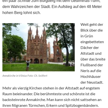
ein paar Schritte zum Burgberg mit dem Gediminas-Turm,
dem Wahrzeichen der Stadt. Ein Aufstieg auf den 48 Meter
hohen Berg lohnt sich.
Weit geht der
Blick über die
in Grün
eingebetteten
Dächer der
Altstadt und
über das breite
Flußband der
Neris auf die
Annakirche in Vilnius Foto: Ch. Seiffert
Hochhäuser
der Neustadt.
Mehr als vierzig Kirchen stehen in der Altstadt auf engstem
Raum beieinander. Die berühmteste und schönste ist die
backsteinrote Annakirche. Man kann sich nicht sattsehen an
ihren filigranen Türmchen, Erkern und Spitzbogenbändern.