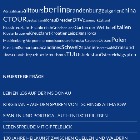
berlin
alltours
Brandenburg
china
Bulgarien
Adria
aldiana
CTOUR
DRV
Dresden
donau
deutschland
Dänemark
Estland
Italien
Frankreich
Gärten der Welt
Flusskreuzfahrt
hotel
Griechenland
Kreuzfahrt
Kroatien
Leipzig
mallorca
Klosterbrauerei
Polen
neuzelle
nicko Cruises
Ostsee
Mecklenburg-Vorpommern
moskau
Schweiz
spanien
Scandlines
stralsund
Russland
Samarkand
spreewald
TUI
Usbekistan
ägypten
Österreich
tourismus
Thomas Cook
Tierpark Berlin
NEUESTE BEITRÄGE
LEINEN LOS AUF DER MS DONAU
KIRGISTAN – AUF DEN SPUREN VON TSCHINGIS AITMATOW
SPANIEN UND PORTUGAL AUTHENTISCH ERLEBEN
LEBENSFREUDE MIT GIPFELBLICK
130 JAHRE HEILKUNST ZWISCHEN QUELLEN UND WÄLDERN