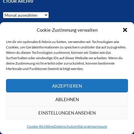
CTOUR ARCHIV
CTOUR
Archiv
Cookie-Zustimmung verwalten
Um dir ein optimales Erlebnis zu bieten, verwenden wir Technologien wie
Cookies, um Geräteinformationen zu speichern und/oder darauf zuzugreifen.
KATEGORIEN
Wenn du diesen Technologien zustimmst, können wir Daten wie das
Surfverhalten oder eindeutige IDs auf dieser Website verarbeiten. Wenn du
deine Zustimmung nicht erteilst oder zurückziehst, können bestimmte
Aktuell
Merkmale und Funktionen beeinträchtigt werden.
CTOUR vor Ort
AKZEPTIEREN
Hoteltreff
Interview
ABLEHNEN
Mitglieder
EINSTELLUNGEN ANSEHEN
O-Ton
Cookie-Richtlinie
Datenschutzerklärung
Impressum
Polen