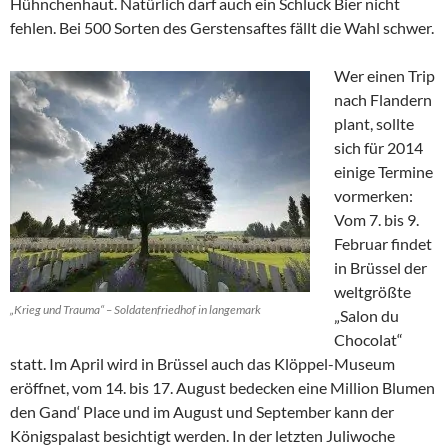
Hühnchenhaut. Natürlich darf auch ein Schluck Bier nicht
fehlen. Bei 500 Sorten des Gerstensaftes fällt die Wahl schwer.
Wer einen Trip
nach Flandern
plant, sollte
sich für 2014
einige Termine
vormerken:
Vom 7. bis 9.
Februar findet
in Brüssel der
weltgrößte
„Krieg und Trauma“ – Soldatenfriedhof in langemark
„Salon du
Chocolat“
statt. Im April wird in Brüssel auch das Klöppel-Museum
eröffnet, vom 14. bis 17. August bedecken eine Million Blumen
den Gand‘ Place und im August und September kann der
Königspalast besichtigt werden. In der letzten Juliwoche