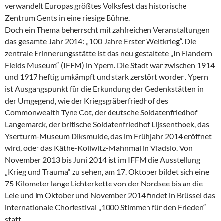
verwandelt Europas größtes Volksfest das historische
Zentrum Gents in eine riesige Bühne.
Doch ein Thema beherrscht mit zahlreichen Veranstaltungen
das gesamte Jahr 2014: „100 Jahre Erster Weltkrieg“. Die
zentrale Erinnerungsstätte ist das neu gestaltete „In Flandern
Fields Museum“ (IFFM) in Ypern. Die Stadt war zwischen 1914
und 1917 heftig umkämpft und stark zerstört worden. Ypern
ist Ausgangspunkt für die Erkundung der Gedenkstätten in
der Umgegend, wie der Kriegsgräberfriedhof des
Commonwealth Tyne Cot, der deutsche Soldatenfriedhof
Langemarck, der britische Soldatenfriedhof Lijssenthoek, das
Yserturm-Museum Diksmuide, das im Frühjahr 2014 eröffnet
wird, oder das Käthe-Kollwitz-Mahnmal in Vladslo. Von
November 2013 bis Juni 2014 ist im IFFM die Ausstellung
„Krieg und Trauma“ zu sehen, am 17. Oktober bildet sich eine
75 Kilometer lange Lichterkette von der Nordsee bis an die
Leie und im Oktober und November 2014 findet in Brüssel das
internationale Chorfestival „1000 Stimmen für den Frieden“
statt.