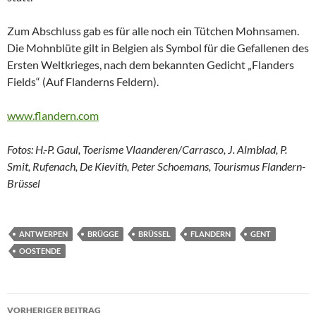
Zum Abschluss gab es für alle noch ein Tütchen Mohnsamen.
Die Mohnblüte gilt in Belgien als Symbol für die Gefallenen des
Ersten Weltkrieges, nach dem bekannten Gedicht „Flanders
Fields“ (Auf Flanderns Feldern).
www.flandern.com
Fotos: H.-P. Gaul, Toerisme Vlaanderen/Carrasco, J. Almblad, P.
Smit, Rufenach, De Kievith, Peter Schoemans, Tourismus Flandern-
Brüssel
ANTWERPEN
BRÜGGE
BRÜSSEL
FLANDERN
GENT
OOSTENDE
Beitragsnavigation
VORHERIGER BEITRAG