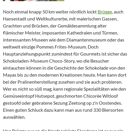
Noch einmal knapp 50 km weiter nördlich lockt
Brügge
, auch
Hansestadt und Weltkulturerbe, mit malerischen Gassen,
Grachten und Brücken, der Gemäldesammlung alter
flämischer Meister, imposanten Kathedralen und Türmen,
interessanten Museen wie dem Diamantenmuseum oder das
weltweit einzige Pommes Frites-Museum. Doch
Hauptanziehungspunkt zumindest für Gourmets ist sicher das
Schokoladen-Museum Choco-Story, wo die Besucher
eintauchen können in die Geschichte der Schokolade von den
Mayas bis zu den modernen Kreationen heute. Man kann dort
bei der Pralinenherstellung zusehen und sie auch probieren.
Wer es nicht so süß mag, kann regionale Spezialitäten wie den
Gemüseeintopf Hutsepot, geschmorten Chicorée Witloof
gestoofd oder gebratene Sezung Zeetong op z’n Oostendes.
Einen guten Schluck dazu kann man aus rund 330 Biersorten
auswählen.
Von Brügge aus an die Nordseeküste Flanderns ist es nur ein