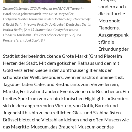
sondern auch
Zu den Gästen des CTOUR-Abends im ABACUS Tierpark-
die kulturelle
Hotel Berlin gehörten auch Prof. Dr. Dr. Jörg Soller,
Fachgebietsleiter Tourismus an der Hochschule für Wirtschaft
Metropole
& Recht Berlin (r.) sowie Prof. Dr. Jo Groebel, Deutsches Digital
Flanderns.
Institut Berlin, (2. v. l.). Stammtisch-Gastgeber waren
Ausgangspunk
Flandern-Tourismus-Direktor Lothar Peters (2. v. r.) und
Pressereferent Joel Etzold (l.)
t für die
Erkundung der
Stadt ist der beeindruckende Grote Markt (Grand Place) im
Herzen der Stadt. Mit dem gotischen Rathaus und den mit
Gold verzierten Giebeln der Zunfthäuser gilt er als der
schönste der Welt, besonders, wenn er nachts illuminiert ist.
Tagsüber laden Cafés und Restaurants zum Verweilen ein,
Märkte, Festival und andere Events ziehen die Besucher an. Ein
breites Spektrum von architektonischen Highlights präsentiert
sich in den angrenzenden Vierteln, von Gotik, Barock und
Jugendstil bis hin zu neuzeitlichen Glas- und Stahlpalästen.
Brüssel bietet eine Vielzahl an kleinen und großen Museen wie
das Magritte-Museum, das Brauerei-Museum oder das