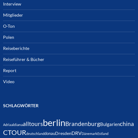
Interview
Mitglieder
O-Ton
Polen
Reiseberichte
Reiseführer & Bücher
Report
Video
SCHLAGWÖRTER
berlin
alltours
Brandenburg
china
Bulgarien
Adria
aldiana
CTOUR
DRV
Dresden
donau
deutschland
Dänemark
Estland