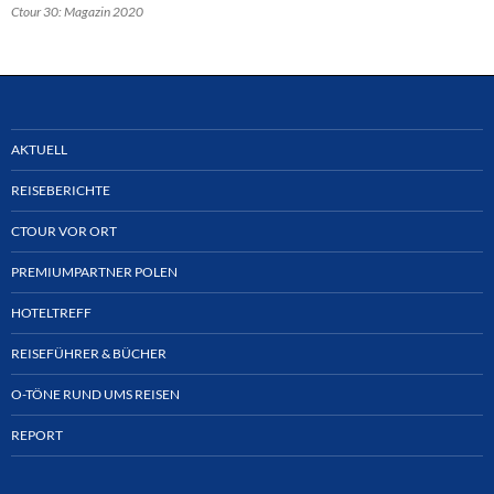
Ctour 30: Magazin 2020
AKTUELL
REISEBERICHTE
CTOUR VOR ORT
PREMIUMPARTNER POLEN
HOTELTREFF
REISEFÜHRER & BÜCHER
O-TÖNE RUND UMS REISEN
REPORT