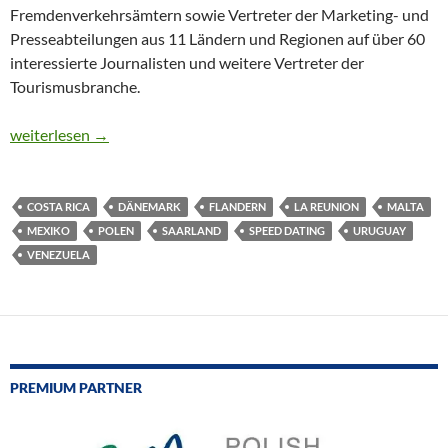
Fremdenverkehrsämtern sowie Vertreter der Marketing- und
Presseabteilungen aus 11 Ländern und Regionen auf über 60
interessierte Journalisten und weitere Vertreter der
Tourismusbranche.
CTOUR-Medientreff : Speed Dating Tourismus Berlin
weiterlesen
→
COSTA RICA
DÄNEMARK
FLANDERN
LA REUNION
MALTA
MEXIKO
POLEN
SAARLAND
SPEED DATING
URUGUAY
VENEZUELA
PREMIUM PARTNER