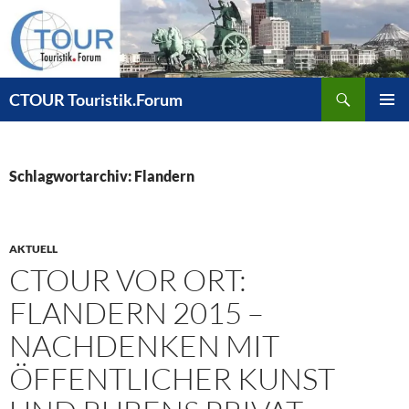
Zum
Inhalt
springen
Suchen
CTOUR Touristik.Forum
PRIMÄR
MENÜ
Schlagwortarchiv: Flandern
AKTUELL
CTOUR VOR ORT:
FLANDERN 2015 –
NACHDENKEN MIT
ÖFFENTLICHER KUNST