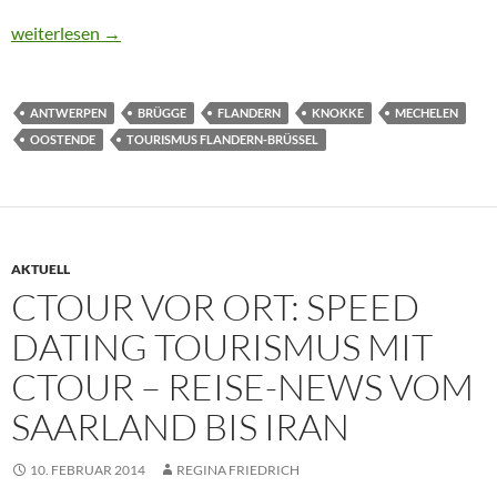
CTOUR vor Ort: Flandern 2015 – Nachdenken mit öffentlicher 
weiterlesen
→
ANTWERPEN
BRÜGGE
FLANDERN
KNOKKE
MECHELEN
OOSTENDE
TOURISMUS FLANDERN-BRÜSSEL
AKTUELL
CTOUR VOR ORT: SPEED
DATING TOURISMUS MIT
CTOUR – REISE-NEWS VOM
SAARLAND BIS IRAN
10. FEBRUAR 2014
REGINA FRIEDRICH