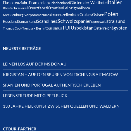
Italien
Frankreich
Gärten der Welt
Flusskreuzfahrt
hotel
Griechenland
Kreuzfahrt
Kroatien
Leipzig
mallorca
Klosterbrauerei
Polen
neuzelle
nicko Cruises
Ostsee
Mecklenburg-Vorpommern
moskau
Schweiz
spanien
Scandlines
stralsund
Russland
Samarkand
spreewald
TUI
Usbekistan
ägypten
Österreich
tourismus
Thomas Cook
Tierpark Berlin
NEUESTE BEITRÄGE
LEINEN LOS AUF DER MS DONAU
KIRGISTAN – AUF DEN SPUREN VON TSCHINGIS AITMATOW
SPANIEN UND PORTUGAL AUTHENTISCH ERLEBEN
LEBENSFREUDE MIT GIPFELBLICK
130 JAHRE HEILKUNST ZWISCHEN QUELLEN UND WÄLDERN
CTOUR-PARTNER