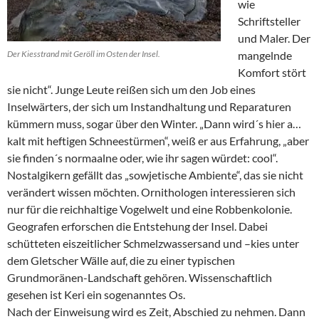
wie
Schriftsteller
und Maler. Der
Der Kiesstrand mit Geröll im Osten der Insel.
mangelnde
Komfort stört
sie nicht“. Junge Leute reißen sich um den Job eines
Inselwärters, der sich um Instandhaltung und Reparaturen
kümmern muss, sogar über den Winter. „Dann wird´s hier a…
kalt mit heftigen Schneestürmen“, weiß er aus Erfahrung, „aber
sie finden´s normaalne oder, wie ihr sagen würdet: cool“.
Nostalgikern gefällt das „sowjetische Ambiente“, das sie nicht
verändert wissen möchten. Ornithologen interessieren sich
nur für die reichhaltige Vogelwelt und eine Robbenkolonie.
Geografen erforschen die Entstehung der Insel. Dabei
schütteten eiszeitlicher Schmelzwassersand und –kies unter
dem Gletscher Wälle auf, die zu einer typischen
Grundmoränen-Landschaft gehören. Wissenschaftlich
gesehen ist Keri ein sogenanntes Os.
Nach der Einweisung wird es Zeit, Abschied zu nehmen. Dann