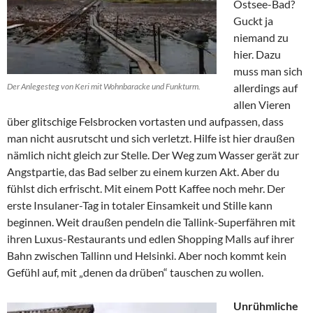
Ostsee-Bad?
Guckt ja
niemand zu
hier. Dazu
muss man sich
Der Anlegesteg von Keri mit Wohnbaracke und Funkturm.
allerdings auf
allen Vieren
über glitschige Felsbrocken vortasten und aufpassen, dass
man nicht ausrutscht und sich verletzt. Hilfe ist hier draußen
nämlich nicht gleich zur Stelle. Der Weg zum Wasser gerät zur
Angstpartie, das Bad selber zu einem kurzen Akt. Aber du
fühlst dich erfrischt. Mit einem Pott Kaffee noch mehr. Der
erste Insulaner-Tag in totaler Einsamkeit und Stille kann
beginnen. Weit draußen pendeln die Tallink-Superfähren mit
ihren Luxus-Restaurants und edlen Shopping Malls auf ihrer
Bahn zwischen Tallinn und Helsinki. Aber noch kommt kein
Gefühl auf, mit „denen da drüben“ tauschen zu wollen.
Unrühmliche