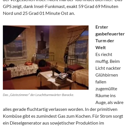
GPS zeigt, dank Insel-Funkmast, exakt 59 Grad 69 Minuten
Nord und 25 Grad 01 Minute Ost an.
Erster
gasbefeuerter
Turm der
Welt
Es riecht
muffig. Beim
Licht nackter
Glühbirnen
fallen
zugemüllte
Das „Gästezimmer“ der Leuchtturmwärter-Baracke.
Räume ins
Auge, als wäre
alles gerade fluchtartig verlassen worden. In der primitiven
Kombüse gibt es zumindest Gas zum Kochen. Für Strom sorgt
ein Dieselgenerator aus sowjetischer Produktion im