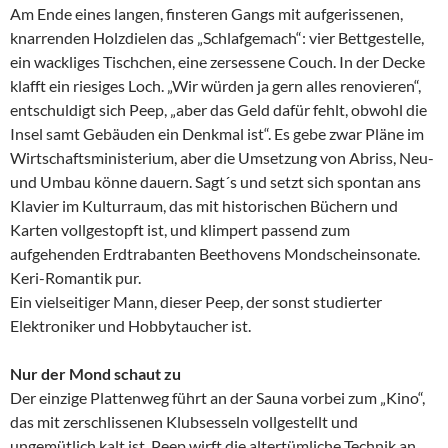
Am Ende eines langen, finsteren Gangs mit aufgerissenen,
knarrenden Holzdielen das „Schlafgemach“: vier Bettgestelle,
ein wackliges Tischchen, eine zersessene Couch. In der Decke
klafft ein riesiges Loch. „Wir würden ja gern alles renovieren“,
entschuldigt sich Peep, „aber das Geld dafür fehlt, obwohl die
Insel samt Gebäuden ein Denkmal ist“. Es gebe zwar Pläne im
Wirtschaftsministerium, aber die Umsetzung von Abriss, Neu-
und Umbau könne dauern. Sagt´s und setzt sich spontan ans
Klavier im Kulturraum, das mit historischen Büchern und
Karten vollgestopft ist, und klimpert passend zum
aufgehenden Erdtrabanten Beethovens Mondscheinsonate.
Keri-Romantik pur.
Ein vielseitiger Mann, dieser Peep, der sonst studierter
Elektroniker und Hobbytaucher ist.
Nur der Mond schaut zu
Der einzige Plattenweg führt an der Sauna vorbei zum „Kino“,
das mit zerschlissenen Klubsesseln vollgestellt und
ungemütlich kalt ist. Peep wirft die altertümliche Technik an.