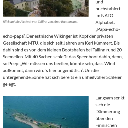
und
buchstabiert
im NATO-
Blick auf die Altstadt von Tallinn von einer Bastion aus.
Alphabet:
„Papa-echo-
echo-papa“. Der estnische Wikinger ist Kopf der privaten
Gesellschaft MTÜ, die sich seit Jahren um Keri kümmert. Bis
dahin sind es von dem kleinen Bootshafen bei Tallinn rund 20
Seemeilen. Mit 40 Sachen schießt das Speedboot dahin, denn,
so Peep: „Wir müssen uns beeilen, könnte sein, dass Wind
aufkommt, dann wird´s hier ungemütlich“. Um die
untergehende Sonne hat sich bereits ein unheilvoller Schleier
gelegt.
Langsam senkt
sich die
Dämmerung
über den
Finnischen