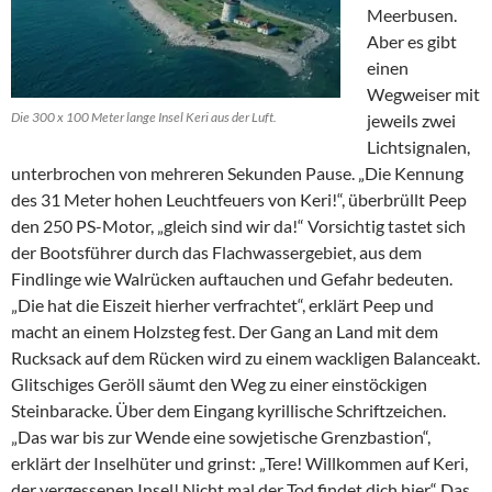
Meerbusen.
Aber es gibt
einen
Wegweiser mit
Die 300 x 100 Meter lange Insel Keri aus der Luft.
jeweils zwei
Lichtsignalen,
unterbrochen von mehreren Sekunden Pause. „Die Kennung
des 31 Meter hohen Leuchtfeuers von Keri!“, überbrüllt Peep
den 250 PS-Motor, „gleich sind wir da!“ Vorsichtig tastet sich
der Bootsführer durch das Flachwassergebiet, aus dem
Findlinge wie Walrücken auftauchen und Gefahr bedeuten.
„Die hat die Eiszeit hierher verfrachtet“, erklärt Peep und
macht an einem Holzsteg fest. Der Gang an Land mit dem
Rucksack auf dem Rücken wird zu einem wackligen Balanceakt.
Glitschiges Geröll säumt den Weg zu einer einstöckigen
Steinbaracke. Über dem Eingang kyrillische Schriftzeichen.
„Das war bis zur Wende eine sowjetische Grenzbastion“,
erklärt der Inselhüter und grinst: „Tere! Willkommen auf Keri,
der vergessenen Insel! Nicht mal der Tod findet dich hier.“ Das