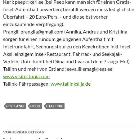
Keri:
peep@keri.ee (bei Peep kann man sich für einen Gratis-
Insel-Aufenthalt bewerben; bezahlt werden muss lediglich die
Überfahrt – 20 Euro/Pers. – und die selbst vorher
einzukaufende Verpflegung).
Prangli: pranglia@gmail.com (Annika, Andrus und Kristiina
sorgen für einen rundum gelungenen Aufenthalt mit
Inselrundfahrt, Seehundstour zu den Kegelrobben inkl. Insel
Aksi; einzigem Insel-Restaurant; Fahrrad- und Seekajak-
Verleih; Unterkunft bei Diina und Iivar auf dem Praaga-Hof)
Tallinn und mehr von Estland: eeva.lillemagi@eas.ee;
www.visitestonia.com
Tallink-Fährpassagen:
www.tallinksilja.de
ESTLAND
KERI
TALLINK
Beitragsnavigation
VORHERIGER BEITRAG