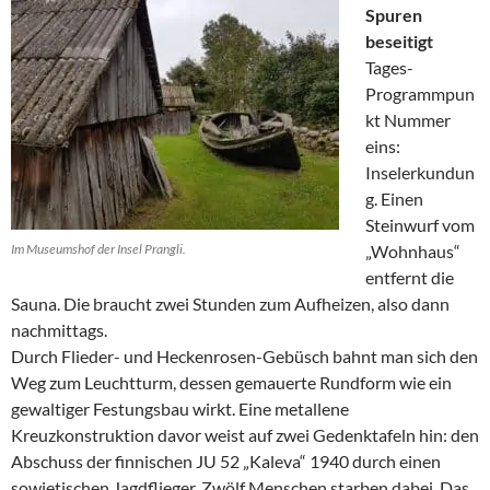
Spuren
beseitigt
Tages-
Programmpun
kt Nummer
eins:
Inselerkundun
g. Einen
Steinwurf vom
Im Museumshof der Insel Prangli.
„Wohnhaus“
entfernt die
Sauna. Die braucht zwei Stunden zum Aufheizen, also dann
nachmittags.
Durch Flieder- und Heckenrosen-Gebüsch bahnt man sich den
Weg zum Leuchtturm, dessen gemauerte Rundform wie ein
gewaltiger Festungsbau wirkt. Eine metallene
Kreuzkonstruktion davor weist auf zwei Gedenktafeln hin: den
Abschuss der finnischen JU 52 „Kaleva“ 1940 durch einen
sowjetischen Jagdflieger. Zwölf Menschen starben dabei. Das