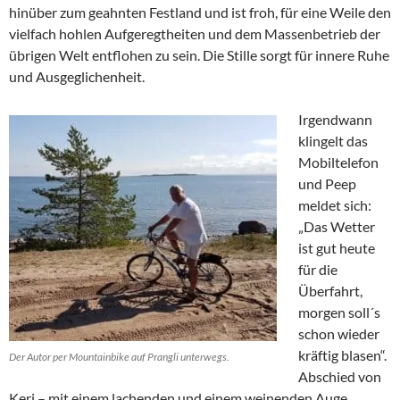
hinüber zum geahnten Festland und ist froh, für eine Weile den
vielfach hohlen Aufgeregtheiten und dem Massenbetrieb der
übrigen Welt entflohen zu sein. Die Stille sorgt für innere Ruhe
und Ausgeglichenheit.
Irgendwann
klingelt das
Mobiltelefon
und Peep
meldet sich:
„Das Wetter
ist gut heute
für die
Überfahrt,
morgen soll´s
schon wieder
kräftig blasen“.
Der Autor per Mountainbike auf Prangli unterwegs.
Abschied von
Keri – mit einem lachenden und einem weinenden Auge.