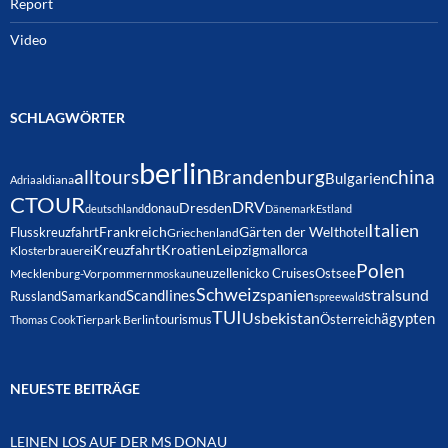
Report
Video
SCHLAGWÖRTER
berlin
alltours
Brandenburg
china
Bulgarien
Adria
aldiana
CTOUR
DRV
Dresden
donau
deutschland
Dänemark
Estland
Italien
Frankreich
Gärten der Welt
Flusskreuzfahrt
hotel
Griechenland
Kreuzfahrt
Kroatien
Leipzig
mallorca
Klosterbrauerei
Polen
neuzelle
nicko Cruises
Ostsee
Mecklenburg-Vorpommern
moskau
Schweiz
spanien
Scandlines
stralsund
Russland
Samarkand
spreewald
TUI
Usbekistan
ägypten
Österreich
tourismus
Thomas Cook
Tierpark Berlin
NEUESTE BEITRÄGE
LEINEN LOS AUF DER MS DONAU