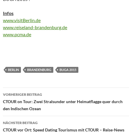
Infos
www.visitBerlin.de
www.reiseland-brandenburg.de
www.pcma.de
BERLIN
BRANDENBURG
BUGA 2015
Beitragsnavigation
VORHERIGER BEITRAG
CTOUR on Tour: Zwei Stralsunder unter Heimatflagge quer durch
den Indischen Ozean
NÄCHSTER BEITRAG
CTOUR vor Ort: Speed Dating Tourismus mit CTOUR – Reise-News