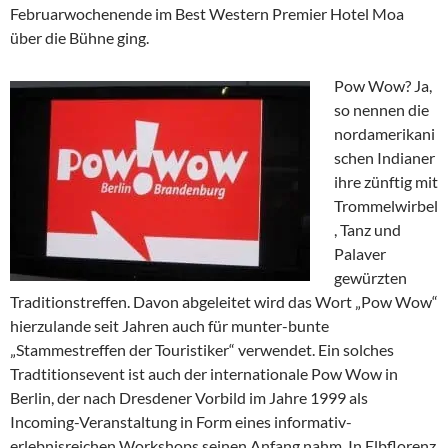
Februarwochenende im Best Western Premier Hotel Moa
über die Bühne ging.
Pow Wow? Ja,
so nennen die
nordamerikani
schen Indianer
ihre zünftig mit
Trommelwirbel
, Tanz und
Palaver
gewürzten
Traditionstreffen. Davon abgeleitet wird das Wort „Pow Wow“
hierzulande seit Jahren auch für munter-bunte
„Stammestreffen der Touristiker“ verwendet. Ein solches
Tradtitionsevent ist auch der internationale Pow Wow in
Berlin, der nach Dresdener Vorbild im Jahre 1999 als
Incoming-Veranstaltung in Form eines informativ-
erlebnisreichen Workshops seinen Anfang nahm. In Elbflorenz