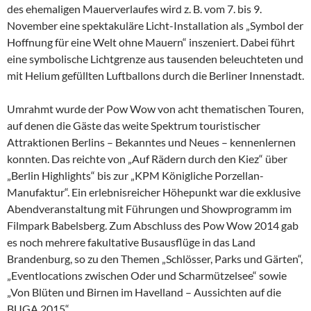
des ehemaligen Mauerverlaufes wird z. B. vom 7. bis 9.
November eine spektakuläre Licht-Installation als „Symbol der
Hoffnung für eine Welt ohne Mauern“ inszeniert. Dabei führt
eine symbolische Lichtgrenze aus tausenden beleuchteten und
mit Helium gefüllten Luftballons durch die Berliner Innenstadt.
Umrahmt wurde der Pow Wow von acht thematischen Touren,
auf denen die Gäste das weite Spektrum touristischer
Attraktionen Berlins – Bekanntes und Neues – kennenlernen
konnten. Das reichte von „Auf Rädern durch den Kiez“ über
„Berlin Highlights“ bis zur „KPM Königliche Porzellan-
Manufaktur“. Ein erlebnisreicher Höhepunkt war die exklusive
Abendveranstaltung mit Führungen und Showprogramm im
Filmpark Babelsberg. Zum Abschluss des Pow Wow 2014 gab
es noch mehrere fakultative Busausflüge in das Land
Brandenburg, so zu den Themen „Schlösser, Parks und Gärten“,
„Eventlocations zwischen Oder und Scharmützelsee“ sowie
„Von Blüten und Birnen im Havelland – Aussichten auf die
BUGA 2015“.