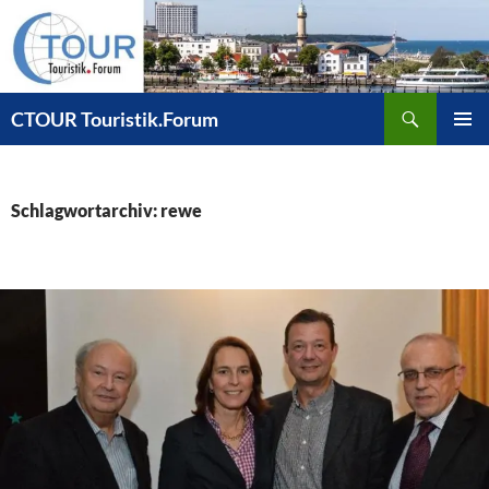
Zum
Inhalt
springen
Suchen
CTOUR Touristik.Forum
PRIMÄR
MENÜ
Schlagwortarchiv: rewe