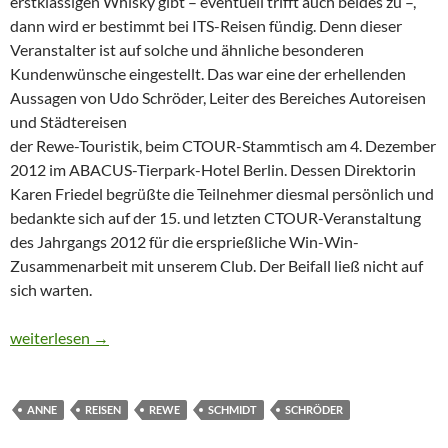
erstklassigen Whisky gibt – eventuell trifft auch beides zu –,
dann wird er bestimmt bei ITS-Reisen fündig. Denn dieser
Veranstalter ist auf solche und ähnliche besonderen
Kundenwünsche eingestellt. Das war eine der erhellenden
Aussagen von Udo Schröder, Leiter des Bereiches Autoreisen
und Städtereisen
der Rewe-Touristik, beim CTOUR-Stammtisch am 4. Dezember
2012 im ABACUS-Tierpark-Hotel Berlin. Dessen Direktorin
Karen Friedel begrüßte die Teilnehmer diesmal persönlich und
bedankte sich auf der 15. und letzten CTOUR-Veranstaltung
des Jahrgangs 2012 für die ersprießliche Win-Win-
Zusammenarbeit mit unserem Club. Der Beifall ließ nicht auf
sich warten.
CTOUR-Stammtisch: Mit dem QR-Code bequem die passende Au
weiterlesen
→
ANNE
REISEN
REWE
SCHMIDT
SCHRÖDER