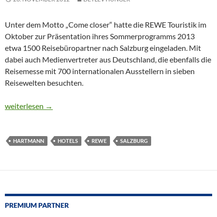
Unter dem Motto „Come closer“ hatte die REWE Touristik im
Oktober zur Präsentation ihres Sommerprogramms 2013
etwa 1500 Reisebüropartner nach Salzburg eingeladen. Mit
dabei auch Medienvertreter aus Deutschland, die ebenfalls die
Reisemesse mit 700 internationalen Ausstellern in sieben
Reisewelten besuchten.
CTOUR präsentiert: Familien im Fokus der REWE Touristik Köln
weiterlesen
→
HARTMANN
HOTELS
REWE
SALZBURG
PREMIUM PARTNER