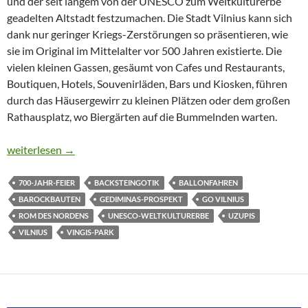
und der seit langem von der UNESCO zum Weltkulturerbe
geadelten Altstadt festzumachen. Die Stadt Vilnius kann sich
dank nur geringer Kriegs-Zerstörungen so präsentieren, wie
sie im Original im Mittelalter vor 500 Jahren existierte. Die
vielen kleinen Gassen, gesäumt von Cafes und Restaurants,
Boutiquen, Hotels, Souvenirläden, Bars und Kiosken, führen
durch das Häusergewirr zu kleinen Plätzen oder dem großen
Rathausplatz, wo Biergärten auf die Bummelnden warten.
EIN SCHMUCKSTÜCK AUS DEM MITTELALTER
weiterlesen
→
700-JAHR-FEIER
BACKSTEINGOTIK
BALLONFAHREN
BAROCKBAUTEN
GEDIMINAS-PROSPEKT
GO VILNIUS
ROM DES NORDENS
UNESCO-WELTKULTURERBE
UZUPIS
VILNIUS
VINGIS-PARK