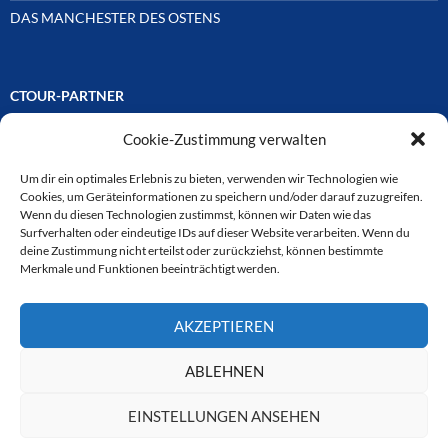
DAS MANCHESTER DES OSTENS
CTOUR-PARTNER
Cookie-Zustimmung verwalten
Unsere Reisejournalisten-Vereinigung ist über Mitglieder und
Ehrenmitglieder auf unterschiedliche Weise mit
ausgewählten Partnern der Medien- und Tourismusbranche
Um dir ein optimales Erlebnis zu bieten, verwenden wir Technologien wie
verbunden. Hier eine
Cookies, um Geräteinformationen zu speichern und/oder darauf zuzugreifen.
Auswahl der Online-Plattformen:
Wenn du diesen Technologien zustimmst, können wir Daten wie das
Surfverhalten oder eindeutige IDs auf dieser Website verarbeiten. Wenn du
deine Zustimmung nicht erteilst oder zurückziehst, können bestimmte
Merkmale und Funktionen beeinträchtigt werden.
CTOUR
AKZEPTIEREN
CTOUR der Club der Tourismus-Journalisten. Wir freuen uns immer
über Anfragen von neuen Mitgliedern. Nehmen Sie bei Interesse über
das Kontaktformular Kontakt zu uns auf. CTOUR über 30 Jahre im
ABLEHNEN
Dienst des Reisejournalismus.
EINSTELLUNGEN ANSEHEN