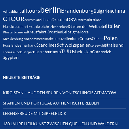
berlin
alltours
Brandenburg
china
Bulgarien
Adria
aldiana
CTOUR
DRV
Dresden
donau
deutschland
Dänemark
Estland
Italien
Frankreich
Gärten der Welt
Flusskreuzfahrt
hotel
Griechenland
Kreuzfahrt
Kroatien
Leipzig
mallorca
Klosterbrauerei
Polen
neuzelle
nicko Cruises
Ostsee
Mecklenburg-Vorpommern
moskau
Schweiz
spanien
Scandlines
stralsund
Russland
Samarkand
spreewald
TUI
Usbekistan
Österreich
tourismus
Thomas Cook
Tierpark Berlin
ägypten
NEUESTE BEITRÄGE
KIRGISTAN – AUF DEN SPUREN VON TSCHINGIS AITMATOW
SPANIEN UND PORTUGAL AUTHENTISCH ERLEBEN
LEBENSFREUDE MIT GIPFELBLICK
130 JAHRE HEILKUNST ZWISCHEN QUELLEN UND WÄLDERN