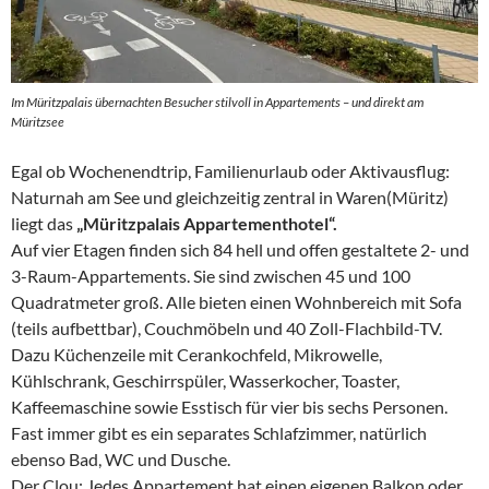
Im Müritzpalais übernachten Besucher stilvoll in Appartements – und direkt am
Müritzsee
Egal ob Wochenendtrip, Familienurlaub oder Aktivausflug:
Naturnah am See und gleichzeitig zentral in Waren(Müritz)
liegt das
„Müritzpalais Appartementhotel“.
Auf vier Etagen finden sich 84 hell und offen gestaltete 2- und
3-Raum-Appartements. Sie sind zwischen 45 und 100
Quadratmeter groß. Alle bieten einen Wohnbereich mit Sofa
(teils aufbettbar), Couchmöbeln und 40 Zoll-Flachbild-TV.
Dazu Küchenzeile mit Cerankochfeld, Mikrowelle,
Kühlschrank, Geschirrspüler, Wasserkocher, Toaster,
Kaffeemaschine sowie Esstisch für vier bis sechs Personen.
Fast immer gibt es ein separates Schlafzimmer, natürlich
ebenso Bad, WC und Dusche.
Der Clou: Jedes Appartement hat einen eigenen Balkon oder