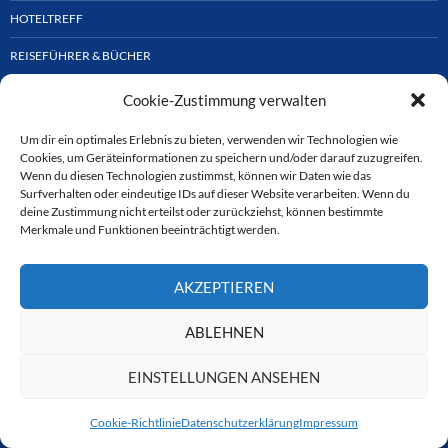
HOTELTREFF
REISEFÜHRER & BÜCHER
O-TÖNE RUND UMS REISEN
Cookie-Zustimmung verwalten
REPORT
Um dir ein optimales Erlebnis zu bieten, verwenden wir Technologien wie
Cookies, um Geräteinformationen zu speichern und/oder darauf zuzugreifen.
Wenn du diesen Technologien zustimmst, können wir Daten wie das
Surfverhalten oder eindeutige IDs auf dieser Website verarbeiten. Wenn du
Suchen
deine Zustimmung nicht erteilst oder zurückziehst, können bestimmte
nach:
Merkmale und Funktionen beeinträchtigt werden.
AKZEPTIEREN
ABLEHNEN
EINSTELLUNGEN ANSEHEN
Cookie-Richtlinie
Datenschutzerklärung
Impressum