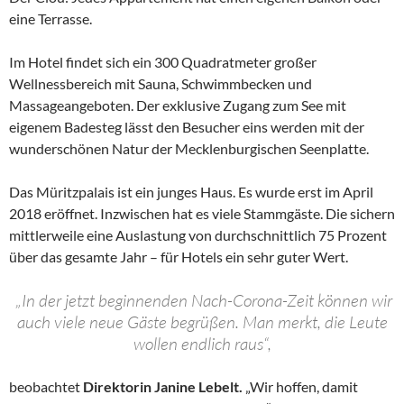
eine Terrasse.
Im Hotel findet sich ein 300 Quadratmeter großer
Wellnessbereich mit Sauna, Schwimmbecken und
Massageangeboten. Der exklusive Zugang zum See mit
eigenem Badesteg lässt den Besucher eins werden mit der
wunderschönen Natur der Mecklenburgischen Seenplatte.
Das Müritzpalais ist ein junges Haus. Es wurde erst im April
2018 eröffnet. Inzwischen hat es viele Stammgäste. Die sichern
mittlerweile eine Auslastung von durchschnittlich 75 Prozent
über das gesamte Jahr – für Hotels ein sehr guter Wert.
„In der jetzt beginnenden Nach-Corona-Zeit können wir
auch viele neue Gäste begrüßen. Man merkt, die Leute
wollen endlich raus“,
beobachtet
Direktorin Janine Lebelt.
„Wir hoffen, damit