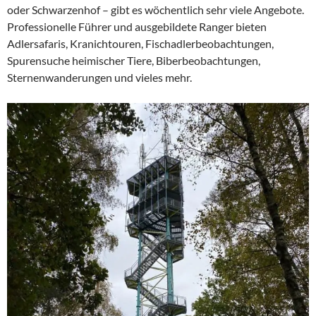
oder Schwarzenhof – gibt es wöchentlich sehr viele Angebote.
Professionelle Führer und ausgebildete Ranger bieten
Adlersafaris, Kranichtouren, Fischadlerbeobachtungen,
Spurensuche heimischer Tiere, Biberbeobachtungen,
Sternenwanderungen und vieles mehr.