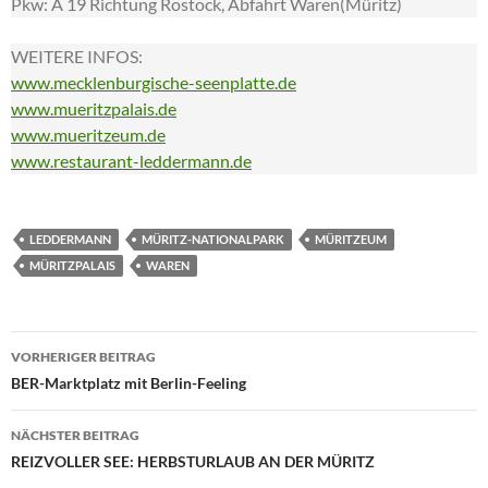
Pkw: A 19 Richtung Rostock, Abfahrt Waren(Müritz)
WEITERE INFOS:
www.mecklenburgische-seenplatte.de
www.mueritzpalais.de
www.mueritzeum.de
www.restaurant-leddermann.de
LEDDERMANN
MÜRITZ-NATIONALPARK
MÜRITZEUM
MÜRITZPALAIS
WAREN
Beitragsnavigation
VORHERIGER BEITRAG
BER-Marktplatz mit Berlin-Feeling
NÄCHSTER BEITRAG
REIZVOLLER SEE: HERBSTURLAUB AN DER MÜRITZ