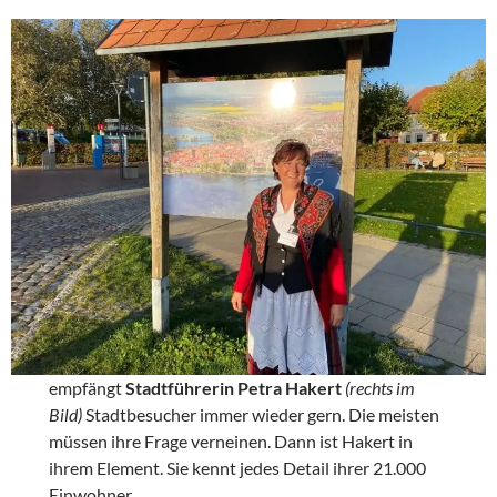
empfängt
Stadtführerin Petra Hakert
(rechts im
Bild)
Stadtbesucher immer wieder gern. Die meisten
müssen ihre Frage verneinen. Dann ist Hakert in
ihrem Element. Sie kennt jedes Detail ihrer 21.000
Einwohner