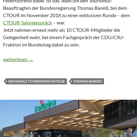
Federführend dabei ist das Team um den Tourismus-
Beauftragten der Bundesregierung Thomas Bareiß, bei dem
CTOUR im November 2018 zu einer exklusiven Runde – dem
CTOUR-Salongespräch
– war.
Jetzt nahmen erneut mehr als 10 CTOUR-Mitglieder die
Gelegenheit wahr, bei einem Fachgespräch der CDU/CSU-
Fraktion im Bundestag dabei zu sein.
CTOUR vor Ort: Nationale Tourismusstrategie – Wohin geht die
weiterlesen
→
NATIONALE TOURISMUSSTRATEGIE
THOMAS BAREISS