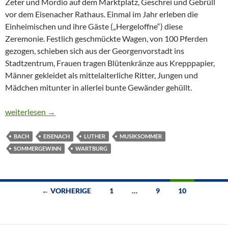
Zeter und Mordio auf dem Marktplatz, Geschrei und Gebrüll
vor dem Eisenacher Rathaus. Einmal im Jahr erleben die
Einheimischen und ihre Gäste („Hergeloffne“) diese
Zeremonie. Festlich geschmückte Wagen, von 100 Pferden
gezogen, schieben sich aus der Georgenvorstadt ins
Stadtzentrum, Frauen tragen Blütenkränze aus Krepppapier,
Männer gekleidet als mittelalterliche Ritter, Jungen und
Mädchen mitunter in allerlei bunte Gewänder gehüllt.
CTOUR VOR ORT: Musiksommer in Eisenach
weiterlesen
→
BACH
EISENACH
LUTHER
MUSIKSOMMER
SOMMERGEWINN
WARTBURG
Beitragsnavigation
← VORHERIGE
1
…
9
10