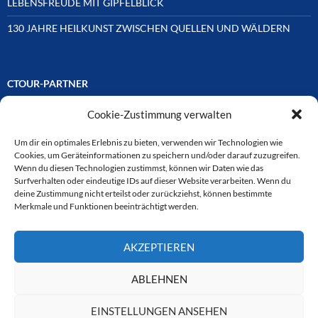
LEBENSFREUDE MIT GIPFELBLICK
130 JAHRE HEILKUNST ZWISCHEN QUELLEN UND WÄLDERN
CTOUR-PARTNER
Cookie-Zustimmung verwalten
Unsere Reisejournalisten-Vereinigung ist über Mitglieder und
Ehrenmitglieder auf unterschiedliche Weise mit
ausgewählten Partnern der Medien- und Tourismusbranche
Um dir ein optimales Erlebnis zu bieten, verwenden wir Technologien wie
verbunden. Hier eine
Cookies, um Geräteinformationen zu speichern und/oder darauf zuzugreifen.
Auswahl der Online-Plattformen:
Wenn du diesen Technologien zustimmst, können wir Daten wie das
Surfverhalten oder eindeutige IDs auf dieser Website verarbeiten. Wenn du
deine Zustimmung nicht erteilst oder zurückziehst, können bestimmte
Merkmale und Funktionen beeinträchtigt werden.
CTOUR
AKZEPTIEREN
CTOUR der Club der Tourismus-Journalisten. Wir freuen uns immer
über Anfragen von neuen Mitgliedern. Nehmen Sie bei Interesse über
das Kontaktformular Kontakt zu uns auf. CTOUR über 30 Jahre im
ABLEHNEN
Dienst des Reisejournalismus.
EINSTELLUNGEN ANSEHEN