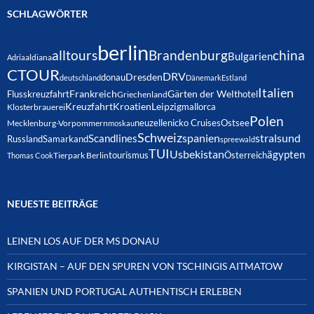
SCHLAGWÖRTER
berlin
alltours
Brandenburg
china
Bulgarien
Adria
aldiana
CTOUR
DRV
Dresden
donau
deutschland
Dänemark
Estland
Italien
Frankreich
Gärten der Welt
Flusskreuzfahrt
hotel
Griechenland
Kreuzfahrt
Kroatien
Leipzig
mallorca
Klosterbrauerei
Polen
neuzelle
nicko Cruises
Ostsee
Mecklenburg-Vorpommern
moskau
Schweiz
spanien
Scandlines
stralsund
Russland
Samarkand
spreewald
TUI
Usbekistan
ägypten
Österreich
tourismus
Thomas Cook
Tierpark Berlin
NEUESTE BEITRÄGE
LEINEN LOS AUF DER MS DONAU
KIRGISTAN – AUF DEN SPUREN VON TSCHINGIS AITMATOW
SPANIEN UND PORTUGAL AUTHENTISCH ERLEBEN