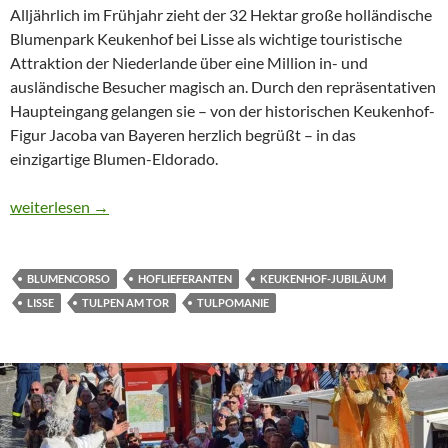
Alljährlich im Frühjahr zieht der 32 Hektar große holländische
Blumenpark Keukenhof bei Lisse als wichtige touristische
Attraktion der Niederlande über eine Million in- und
ausländische Besucher magisch an. Durch den repräsentativen
Haupteingang gelangen sie – von der historischen Keukenhof-
Figur Jacoba van Bayeren herzlich begrüßt – in das
einzigartige Blumen-Eldorado.
Happy Birthday Keukenhof! Seit 70 Jahren erfreut der schönste
weiterlesen
→
BLUMENCORSO
HOFLIEFERANTEN
KEUKENHOF-JUBILÄUM
LISSE
TULPEN AM TOR
TULPOMANIE