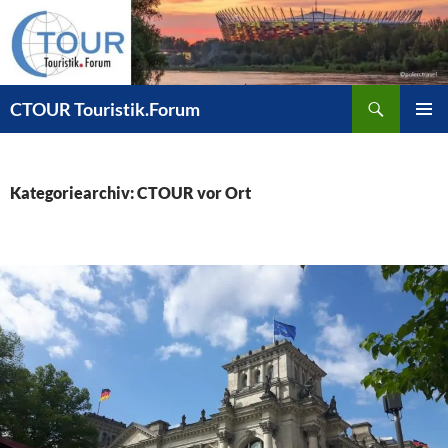
Zum
Inhalt
springen
Suchen
CTOUR Touristik.Forum
PRIMÄR
MENÜ
Kategoriearchiv: CTOUR vor Ort