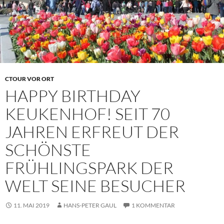
CTOUR VOR ORT
HAPPY BIRTHDAY
KEUKENHOF! SEIT 70
JAHREN ERFREUT DER
SCHÖNSTE
FRÜHLINGSPARK DER
WELT SEINE BESUCHER
11. MAI 2019
HANS-PETER GAUL
1 KOMMENTAR