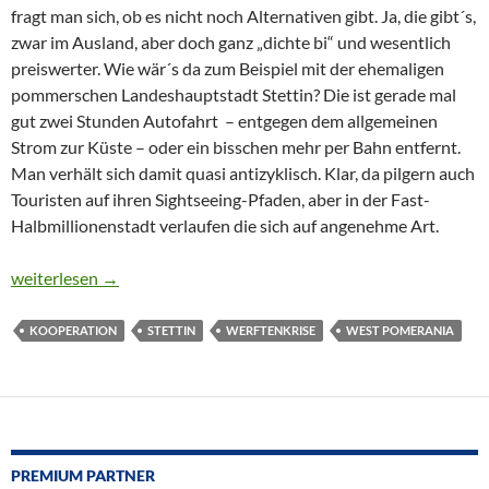
fragt man sich, ob es nicht noch Alternativen gibt. Ja, die gibt´s,
zwar im Ausland, aber doch ganz „dichte bi“ und wesentlich
preiswerter. Wie wär´s da zum Beispiel mit der ehemaligen
pommerschen Landeshauptstadt Stettin? Die ist gerade mal
gut zwei Stunden Autofahrt – entgegen dem allgemeinen
Strom zur Küste – oder ein bisschen mehr per Bahn entfernt.
Man verhält sich damit quasi antizyklisch. Klar, da pilgern auch
Touristen auf ihren Sightseeing-Pfaden, aber in der Fast-
Halbmillionenstadt verlaufen die sich auf angenehme Art.
STETTIN – JUWEL IM HERZEN POMMERNS
weiterlesen
→
KOOPERATION
STETTIN
WERFTENKRISE
WEST POMERANIA
PREMIUM PARTNER