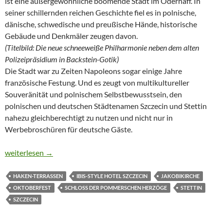
ist eine außergewöhnliche boomende Stadt im Oderhaff. In
seiner schillernden reichen Geschichte fiel es in polnische,
dänische, schwedische und preußische Hände, historische
Gebäude und Denkmäler zeugen davon.
(Titelbild: Die neue schneeweiße Philharmonie neben dem alten
Polizeipräsidium in Backstein-Gotik)
Die Stadt war zu Zeiten Napoleons sogar einige Jahre
französische Festung. Und es zeugt von multikultureller
Souveränität und polnischem Selbstbewusstsein, den
polnischen und deutschen Städtenamen Szczecin und Stettin
nahezu gleichberechtigt zu nutzen und nicht nur in
Werbebroschüren für deutsche Gäste.
WIE EIN SCHWIMMENDER GARTEN
weiterlesen
→
HAKEN-TERRASSEN
IBIS-STYLE HOTEL SZCZECIN
JAKOBIKIRCHE
OKTOBERFEST
SCHLOSS DER POMMERSCHEN HERZÖGE
STETTIN
SZCZECIN