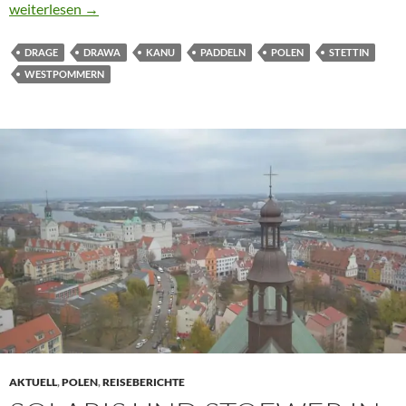
PÄPSTLICH-INSPIRIERENDE WASSERROUTE
weiterlesen
→
DRAGE
DRAWA
KANU
PADDELN
POLEN
STETTIN
WESTPOMMERN
AKTUELL
,
POLEN
,
REISEBERICHTE