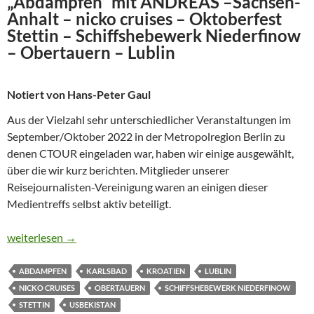
„Abdampfen“ mit ANDREAS –Sachsen-
Anhalt – nicko cruises – Oktoberfest
Stettin – Schiffshebewerk Niederfinow
– Obertauern – Lublin
Notiert von Hans-Peter Gaul
Aus der Vielzahl sehr unterschiedlicher Veranstaltungen im
September/Oktober 2022 in der Metropolregion Berlin zu
denen CTOUR eingeladen war, haben wir einige ausgewählt,
über die wir kurz berichten. Mitglieder unserer
Reisejournalisten-Vereinigung waren an einigen dieser
Medientreffs selbst aktiv beteiligt.
CTOUR – NEWS
weiterlesen
→
ABDAMPFEN
KARLSBAD
KROATIEN
LUBLIN
NICKO CRUISES
OBERTAUERN
SCHIFFSHEBEWERK NIEDERFINOW
STETTIN
USBEKISTAN