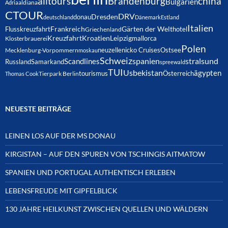
alltours
Brandenburg
china
Bulgarien
Adria
aldiana
CTOUR
DRV
Dresden
donau
deutschland
Dänemark
Estland
Italien
Frankreich
Gärten der Welt
Flusskreuzfahrt
hotel
Griechenland
Kreuzfahrt
Kroatien
Leipzig
mallorca
Klosterbrauerei
Polen
neuzelle
nicko Cruises
Ostsee
Mecklenburg-Vorpommern
moskau
Schweiz
spanien
Scandlines
stralsund
Russland
Samarkand
spreewald
TUI
Usbekistan
ägypten
Österreich
tourismus
Thomas Cook
Tierpark Berlin
NEUESTE BEITRÄGE
LEINEN LOS AUF DER MS DONAU
KIRGISTAN – AUF DEN SPUREN VON TSCHINGIS AITMATOW
SPANIEN UND PORTUGAL AUTHENTISCH ERLEBEN
LEBENSFREUDE MIT GIPFELBLICK
130 JAHRE HEILKUNST ZWISCHEN QUELLEN UND WÄLDERN