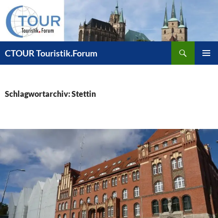
Zum
Inhalt
springen
Suchen
CTOUR Touristik.Forum
PRIMÄR
MENÜ
Schlagwortarchiv: Stettin