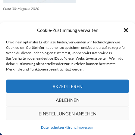
Ctour 30: Magazin 2020
Cookie-Zustimmung verwalten
Um dir ein optimales Erlebnis zu bieten, verwenden wir Technologien wie
AKTUELL
Cookies, um Geräteinformationen zu speichern und/oder darauf zuzugreifen.
Wenn du diesen Technologien zustimmst, können wir Daten wie das
REISEBERICHTE
Surfverhalten oder eindeutige IDs auf dieser Website verarbeiten. Wenn du
deine Zustimmung nicht erteilst oder zurückziehst, können bestimmte
CTOUR VOR ORT
Merkmale und Funktionen beeinträchtigt werden.
PREMIUMPARTNER POLEN
AKZEPTIEREN
HOTELTREFF
ABLEHNEN
REISEFÜHRER & BÜCHER
EINSTELLUNGEN ANSEHEN
O-TÖNE RUND UMS REISEN
REPORT
Datenschutzerklärung
Impressum