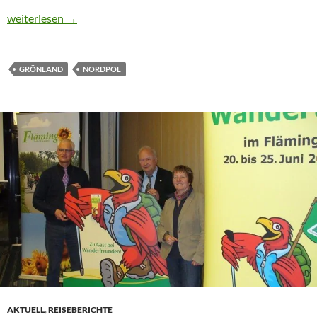
CTOUR on Tour: Erster CTOURist am Nordpol
weiterlesen
→
GRÖNLAND
NORDPOL
AKTUELL
,
REISEBERICHTE