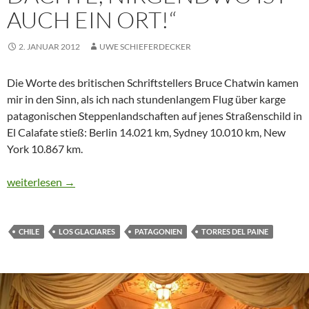
AUCH EIN ORT!“
2. JANUAR 2012
UWE SCHIEFERDECKER
Die Worte des britischen Schriftstellers Bruce Chatwin kamen
mir in den Sinn, als ich nach stundenlangem Flug über karge
patagonischen Steppenlandschaften auf jenes Straßenschild in
El Calafate stieß: Berlin 14.021 km, Sydney 10.010 km, New
York 10.867 km.
CTOUR on Tour: „Ich dachte, nirgendwo ist auch ein Ort!“
weiterlesen
→
CHILE
LOS GLACIARES
PATAGONIEN
TORRES DEL PAINE