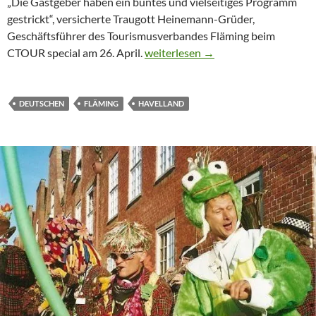
„Die Gastgeber haben ein buntes und vielseitiges Programm
gestrickt“, versicherte Traugott Heinemann-Grüder,
Geschäftsführer des Tourismusverbandes Fläming beim
CTOUR on Tour: Der Fläming ist de
CTOUR special am 26. April.
weiterlesen
→
DEUTSCHEN
FLÄMING
HAVELLAND