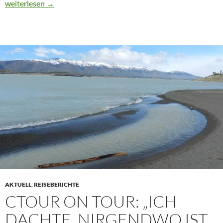
CTOUR on Tour: Pow Wow Berlin Brandenburg 2012
weiterlesen
→
AKTUELL
,
REISEBERICHTE
CTOUR ON TOUR: „ICH
DACHTE, NIRGENDWO IST