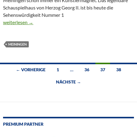
Meiningen schon immer ein Künstlermagnet. Das legendäre
Schauspielhaus von Herzog Georg II. ist bis heute die
Sehenswürdigkeit Nummer 1
CTOUR on Tour: Meiningen – Was für ein Theater
weiterlesen
→
MEININGEN
Beitragsnavigation
← VORHERIGE
1
…
36
37
38
NÄCHSTE →
PREMIUM PARTNER