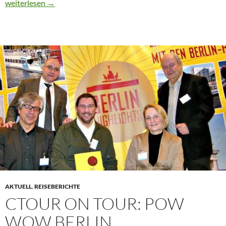
CTour on Tour: Sachsen-Anhalt – Köthener Perlen
weiterlesen
→
AKTUELL
,
REISEBERICHTE
CTOUR ON TOUR: POW
WOW BERLIN