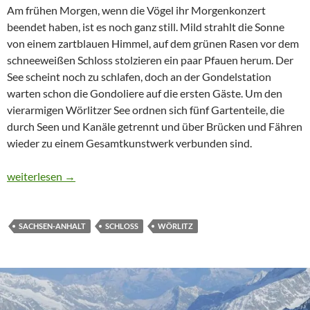
Am frühen Morgen, wenn die Vögel ihr Morgenkonzert
beendet haben, ist es noch ganz still. Mild strahlt die Sonne
von einem zartblauen Himmel, auf dem grünen Rasen vor dem
schneeweißen Schloss stolzieren ein paar Pfauen herum. Der
See scheint noch zu schlafen, doch an der Gondelstation
warten schon die Gondoliere auf die ersten Gäste. Um den
vierarmigen Wörlitzer See ordnen sich fünf Gartenteile, die
durch Seen und Kanäle getrennt und über Brücken und Fähren
wieder zu einem Gesamtkunstwerk verbunden sind.
CTOUR on TOUR: Gartenträume in Sachsen-Anhalt
weiterlesen
→
SACHSEN-ANHALT
SCHLOSS
WÖRLITZ