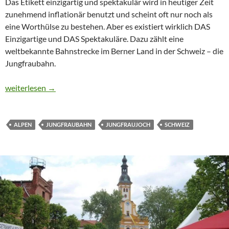
Das Etikett einzigartig und spektakulär wird in heutiger Zeit
zunehmend inflationär benutzt und scheint oft nur noch als
eine Worthülse zu bestehen. Aber es existiert wirklich DAS
Einzigartige und DAS Spektakuläre. Dazu zählt eine
weltbekannte Bahnstrecke im Berner Land in der Schweiz – die
Jungfraubahn.
CTOUR on Tour: Auf dem Top of Europe
weiterlesen
→
ALPEN
JUNGFRAUBAHN
JUNGFRAUJOCH
SCHWEIZ