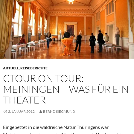
AKTUELL
,
REISEBERICHTE
CTOUR ON TOUR:
MEININGEN – WAS FÜR EIN
THEATER
2. JANUAR 2012
BERND SIEGMUND
Eingebettet in die waldreiche Natur Thüringens war