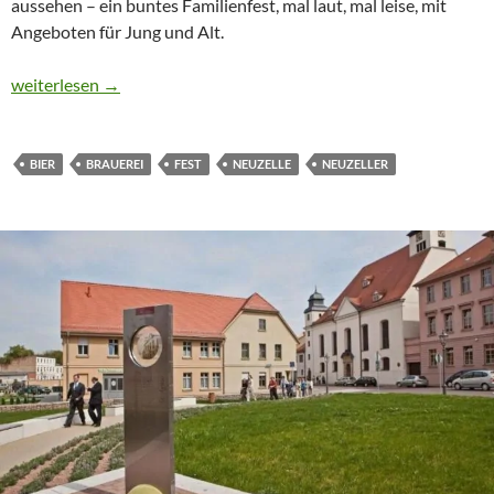
aussehen – ein buntes Familienfest, mal laut, mal leise, mit
Angeboten für Jung und Alt.
CTOUR on Tour: 19. Bibulibustag in Neuzelle
weiterlesen
→
BIER
BRAUEREI
FEST
NEUZELLE
NEUZELLER