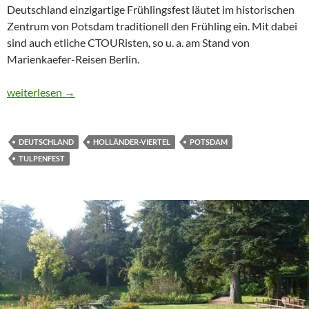
Deutschland einzigartige Frühlingsfest läutet im historischen
Zentrum von Potsdam traditionell den Frühling ein. Mit dabei
sind auch etliche CTOURisten, so u. a. am Stand von
Marienkaefer-Reisen Berlin.
CTOUR on Tour: 17. Tulpenfest läutet Frühling in Potsdam ein
weiterlesen
→
DEUTSCHLAND
HOLLÄNDER-VIERTEL
POTSDAM
TULPENFEST